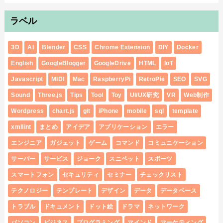
ラベル
3D
AI
Blender
CSS
Chrome Extension
DIY
Docker
English
GoogleBlogger
GoogleDrive
HTML
IoT
Javascript
MIDI
Mac
RaspberryPi
RetroPie
SEO
SVG
Sound
Three.js
Tips
Tool
Toy
UI/UX研究
VR
Web制作
Wordpress
chart.js
git
iPhone
mobile
sql
template
xmllint
まとめ
アイデア
アプリケーション
エラー
エンジニア
ガジェット
ゲーム
コマンド
コミュニケーション
サーバー
サービス
ジョーク
スニペット
スポーツ
スマートフォン
セキュリティ
セミナー
チェックリスト
テクノロジー
テンプレート
デザイン
データ
データベース
トラブル
ドキュメント
ドット絵
ドラマ
ネットワーク
パソコン
ビジネス
プログラミング
マインド
マーケティング