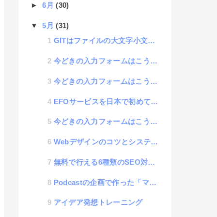
►
6月
(30)
▼
5月
(31)
GITはファイルの大文字小文字をデフォルトで判断しないから起きるトラブル
今どきの入力フォームはこう書け！「datalist編」
今どきの入力フォームはこう書け！「select編」
EFOサービスを日本で初めて始めた会社でCTOをしていた、弓削田です。 その当時はEFOという...
今どきの入力フォームはこう書け！「radioボタン編」
Webデザインのコツとシステムデザインの考え方
無料で行える6種類のSEO対策についての話
Podcastの企画で作った「マルバツゲーム」のソース公開
アイデア発想トレーニング