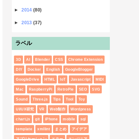
►
2014
(80)
►
2013
(37)
ラベル
3D
AI
Blender
CSS
Chrome Extension
DIY
Docker
English
GoogleBlogger
GoogleDrive
HTML
IoT
Javascript
MIDI
Mac
RaspberryPi
RetroPie
SEO
SVG
Sound
Three.js
Tips
Tool
Toy
UI/UX研究
VR
Web制作
Wordpress
chart.js
git
iPhone
mobile
sql
template
xmllint
まとめ
アイデア