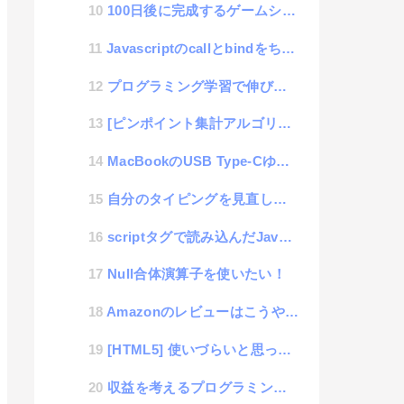
100日後に完成するゲームシステム 77日目「サーバーセット完了」
Javascriptのcallとbindをちゃんと理解する
プログラミング学習で伸び悩むエンジニアが考えがちな「やったらできる」
[ピンポイント集計アルゴリズム] 月次と年次の集計をする時のやり方
MacBookのUSB Type-Cゆるゆる問題
自分のタイピングを見直してみると、キーボード操作が楽しくなってきた話
scriptタグで読み込んだJavascriptのファイル(URL)名を取得する方法
Null合体演算子を使いたい！
Amazonのレビューはこうやってコントロールされているのかと気付かされた話
[HTML5] 使いづらいと思っていたINPUTタグのnumberタイプの知らなかった裏技の話（小数...
収益を考えるプログラミングと考えないプログラミングでクオリティが変わるという話