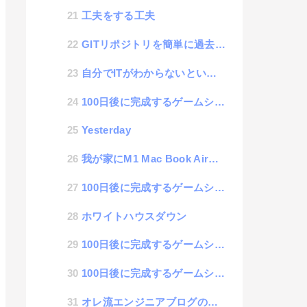
工夫をする工夫
GITリポジトリを簡単に過去バージョンに戻す方法
自分でITがわからないという人のシステムは作るのが難しいという話
100日後に完成するゲームシステム 76日目「音声に関するオプション設定」
Yesterday
我が家にM1 Mac Book Airがやってきた話
100日後に完成するゲームシステム 75日目「サウンド機能の深刻な問題（解決編）」
ホワイトハウスダウン
100日後に完成するゲームシステム 74日目「サウンド機能に深刻な問題発見！！」
100日後に完成するゲームシステム 73日目「ゲーム音源をMSXサウンド風なMIDI仕様を搭載」
オレ流エンジニアブログの書き方