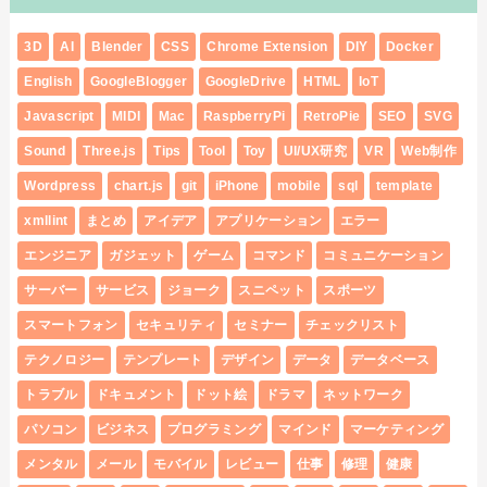
3D
AI
Blender
CSS
Chrome Extension
DIY
Docker
English
GoogleBlogger
GoogleDrive
HTML
IoT
Javascript
MIDI
Mac
RaspberryPi
RetroPie
SEO
SVG
Sound
Three.js
Tips
Tool
Toy
UI/UX研究
VR
Web制作
Wordpress
chart.js
git
iPhone
mobile
sql
template
xmllint
まとめ
アイデア
アプリケーション
エラー
エンジニア
ガジェット
ゲーム
コマンド
コミュニケーション
サーバー
サービス
ジョーク
スニペット
スポーツ
スマートフォン
セキュリティ
セミナー
チェックリスト
テクノロジー
テンプレート
デザイン
データ
データベース
トラブル
ドキュメント
ドット絵
ドラマ
ネットワーク
パソコン
ビジネス
プログラミング
マインド
マーケティング
メンタル
メール
モバイル
レビュー
仕事
修理
健康