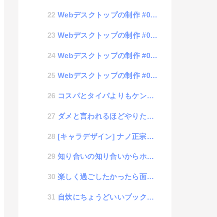
Webデスクトップの制作 #03 ウィンドウ表示
Webデスクトップの制作 #02 アイコン表示
Webデスクトップの制作 #01 基本構造の構築
Webデスクトップの制作 #00 概要
コスパとタイパよりもケンパの方が重要な話
ダメと言われるほどやりたくなってしまうのは「カリギュラ効果」
[キャラデザイン] ナノ正宗くん
知り合いの知り合いからホームページ制作依頼があった話
楽しく過ごしたかったら面白くあれ！
自炊にちょうどいいブックリーダーアプリを開発する話 #07 自炊データコンバーター立案