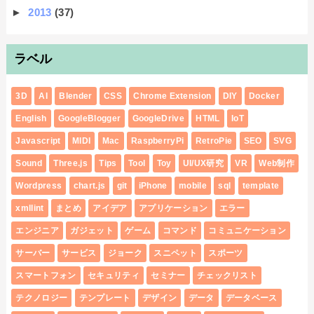
►
2013
(37)
ラベル
3D
AI
Blender
CSS
Chrome Extension
DIY
Docker
English
GoogleBlogger
GoogleDrive
HTML
IoT
Javascript
MIDI
Mac
RaspberryPi
RetroPie
SEO
SVG
Sound
Three.js
Tips
Tool
Toy
UI/UX研究
VR
Web制作
Wordpress
chart.js
git
iPhone
mobile
sql
template
xmllint
まとめ
アイデア
アプリケーション
エラー
エンジニア
ガジェット
ゲーム
コマンド
コミュニケーション
サーバー
サービス
ジョーク
スニペット
スポーツ
スマートフォン
セキュリティ
セミナー
チェックリスト
テクノロジー
テンプレート
デザイン
データ
データベース