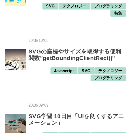
SVG
テクノロジー
プログラミング
特集
2018/10/08
SVGの座標やサイズを取得する便利
関数"getBoundingClientRect()"
Javascript
SVG
テクノロジー
プログラミング
2018/09/09
SVG学習 10日目「UIを良くするアニ
メーション」