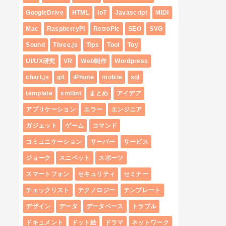
GoogleDrive
HTML
IoT
Javascript
MIDI
Mac
RaspberryPi
RetroPie
SEO
SVG
Sound
Three.js
Tips
Tool
Toy
UI/UX研究
VR
Web制作
Wordpress
chart.js
git
iPhone
mobile
sql
template
xmllint
まとめ
アイデア
アプリケーション
エラー
エンジニア
ガジェット
ゲーム
コマンド
コミュニケーション
サーバー
サービス
ジョーク
スニペット
スポーツ
スマートフォン
セキュリティ
セミナー
チェックリスト
テクノロジー
テンプレート
デザイン
データ
データベース
トラブル
ドキュメント
ドット絵
ドラマ
ネットワーク