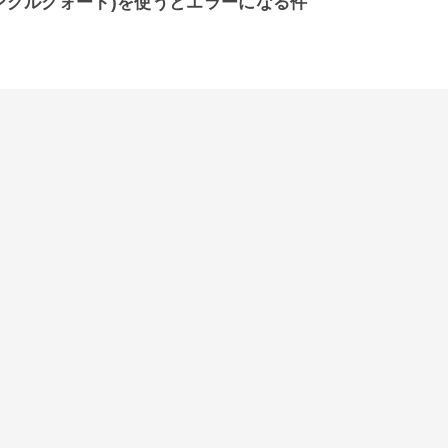
rseで'(シングルクォート)を使うとエラーになる件