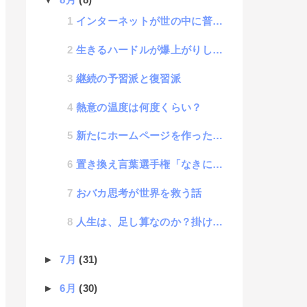
インターネットが世の中に普及するほど増える情報弱者の話
生きるハードルが爆上がりしている話
継続の予習派と復習派
熱意の温度は何度くらい？
新たにホームページを作ったら客がどんどん来ると思ってしまう心理効果に名称があった
置き換え言葉選手権「なきにしもあらず」
おバカ思考が世界を救う話
人生は、足し算なのか？掛け算なのか？
►
7月
(31)
►
6月
(30)