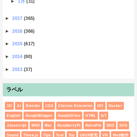
►
1月
(31)
►
2017
(365)
►
2016
(366)
►
2015
(617)
►
2014
(80)
►
2013
(37)
ラベル
3D
AI
Blender
CSS
Chrome Extension
DIY
Docker
English
GoogleBlogger
GoogleDrive
HTML
IoT
Javascript
MIDI
Mac
RaspberryPi
RetroPie
SEO
SVG
Sound
Three.js
Tips
Tool
Toy
UI/UX研究
VR
Web制作