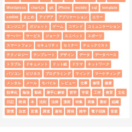
Wordpress
chart.js
git
iPhone
mobile
sql
template
xmllint
まとめ
アイデア
アプリケーション
エラー
エンジニア
ガジェット
ゲーム
コマンド
コミュニケーション
サーバー
サービス
ジョーク
スニペット
スポーツ
スマートフォン
セキュリティ
セミナー
チェックリスト
テクノロジー
テンプレート
デザイン
データ
データベース
トラブル
ドキュメント
ドット絵
ドラマ
ネットワーク
パソコン
ビジネス
プログラミング
マインド
マーケティング
メンタル
メール
モバイル
レビュー
仕事
修理
健康
効率化
勉強
動画
勝手に解答
哲学
学習
工作
教育
文化
日記
映画
本
法則
法律
漫画
特集
画像
素材
組織
習慣
自炊
言葉
調査
趣味
開発
雑学
電子回路
音楽