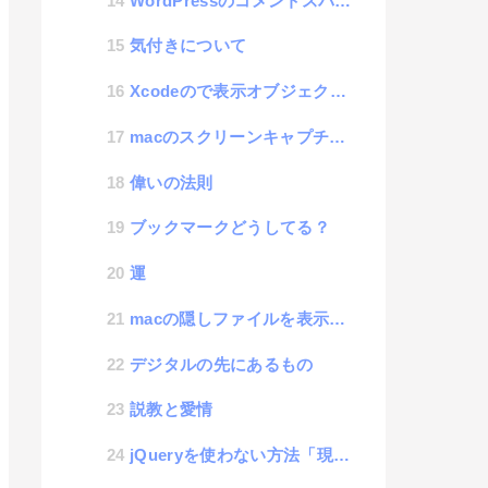
WordPressのコメントスパムがうざい件
気付きについて
Xcodeので表示オブジェクトを確認できる便利機能があった
macのスクリーンキャプチャがデスクトップに保存されるのが散らかるので、保存先を変える方法
偉いの法則
ブックマークどうしてる？
運
macの隠しファイルを表示する方法
デジタルの先にあるもの
説教と愛情
jQueryを使わない方法「現在時刻を文字列で得る」