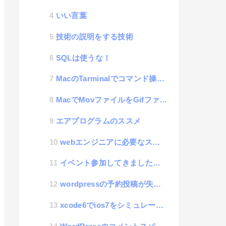
いい言葉
技術の説明をする技術
SQLは使うな！
MacのTarminalでコマンド操作する際に、エラーが出る件
MacでMovファイルをGifファイルに変換するには
エアプログラムのススメ
webエンジニアに必要なスキル #2
イベント参加してきました。HTML5j conference
wordpressの予約投稿が失敗するので対処してみた
xcode6でios7をシミュレートすると画面が小さい