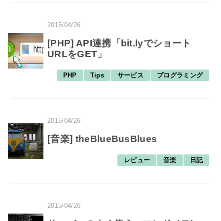
2015/04/26
[PHP] API連携「bit.lyでショート
URLをGET」
PHP
Tips
サービス
プログラミング
2015/04/26
[音楽] theBlueBusBlues
レビュー
音楽
日記
2015/04/26