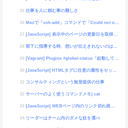
仕事を人に頼む事の難しさ
Macで「ssh-add」コマンドで「Could not open a connection to ...
[JavaScript] 表示中のページの更新日を取得する #lastModified
部下に指導する時、想いが伝えきれないのは何故か？
[Vagrant] Plugins #global-status「起動しているBOXの一覧を表示」
[JavaScript] HTMLタグに任意の属性をセットする #dataset
コンサルティングという無形提供の仕事
サーバーのよく使うコマンドメモ| cat
[JavaScript] WEBページ内のリンク切れ画像をコントロールするサンプル
リーダーはチーム内のダメな奴を選べ