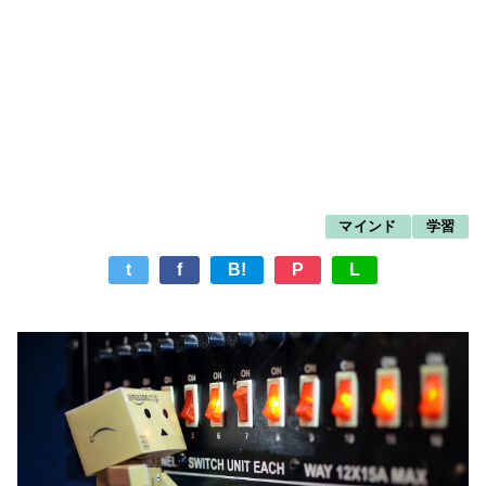
マインド
学習
t
f
B!
P
L