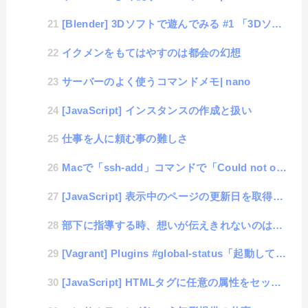
[Blender] 3Dソフトで遊んでみる #1 「3Dソフトの思い出とインストール」
イクメンをもてはやすのは都会の幻想
サーバーのよく使うコマンドメモ| nano
[JavaScript] インスタンスの作成と扱い
仕事を人に頼む事の難しさ
Macで「ssh-add」コマンドで「Could not open a connection to ...
[JavaScript] 表示中のページの更新日を取得する #lastModified
部下に指導する時、想いが伝えきれないのは何故か？
[Vagrant] Plugins #global-status「起動しているBOXの一覧を表示」
[JavaScript] HTMLタグに任意の属性をセットする #dataset