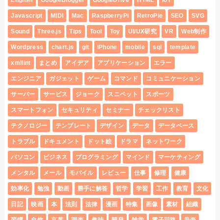
English
GoogleBlogger
GoogleDrive
HTML
IoT
Javascript
MIDI
Mac
RaspberryPi
RetroPie
SEO
SVG
Sound
Three.js
Tips
Tool
Toy
UI/UX研究
VR
Web制作
Wordpress
chart.js
git
iPhone
mobile
sql
template
xmllint
まとめ
アイデア
アプリケーション
エラー
エンジニア
ガジェット
ゲーム
コマンド
コミュニケーション
サーバー
サービス
ジョーク
スニペット
スポーツ
スマートフォン
セキュリティ
セミナー
チェックリスト
テクノロジー
テンプレート
デザイン
データ
データベース
トラブル
ドキュメント
ドット絵
ドラマ
ネットワーク
パソコン
ビジネス
プログラミング
マインド
マーケティング
メンタル
メール
モバイル
レビュー
仕事
修理
健康
効率化
勉強
動画
勝手に解答
哲学
学習
工作
教育
文化
日記
映画
本
法則
法律
漫画
特集
画像
素材
組織