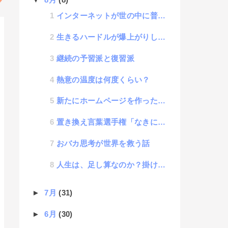
インターネットが世の中に普及するほど増える情報弱者の話
生きるハードルが爆上がりしている話
継続の予習派と復習派
熱意の温度は何度くらい？
新たにホームページを作ったら客がどんどん来ると思ってしまう心理効果に名称があった
置き換え言葉選手権「なきにしもあらず」
おバカ思考が世界を救う話
人生は、足し算なのか？掛け算なのか？
►
7月
(31)
►
6月
(30)