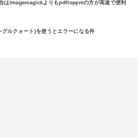
はImagemagickよりもpdftoppmの方が高速で便利
rseで'(シングルクォート)を使うとエラーになる件