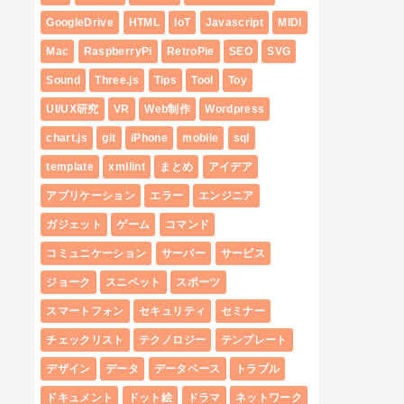
GoogleDrive
HTML
IoT
Javascript
MIDI
Mac
RaspberryPi
RetroPie
SEO
SVG
Sound
Three.js
Tips
Tool
Toy
UI/UX研究
VR
Web制作
Wordpress
chart.js
git
iPhone
mobile
sql
template
xmllint
まとめ
アイデア
アプリケーション
エラー
エンジニア
ガジェット
ゲーム
コマンド
コミュニケーション
サーバー
サービス
ジョーク
スニペット
スポーツ
スマートフォン
セキュリティ
セミナー
チェックリスト
テクノロジー
テンプレート
デザイン
データ
データベース
トラブル
ドキュメント
ドット絵
ドラマ
ネットワーク