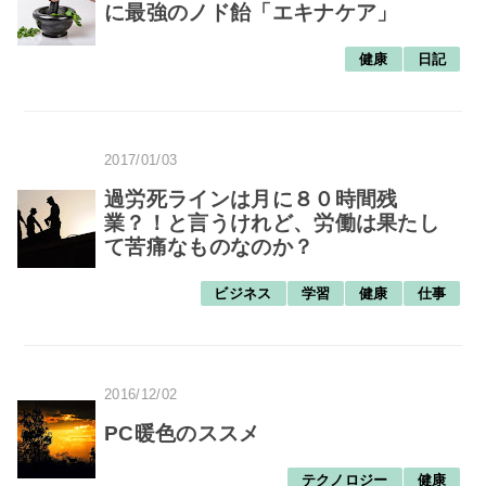
に最強のノド飴「エキナケア」
健康
日記
2017/01/03
過労死ラインは月に８０時間残
業？！と言うけれど、労働は果たし
て苦痛なものなのか？
ビジネス
学習
健康
仕事
2016/12/02
PC暖色のススメ
テクノロジー
健康