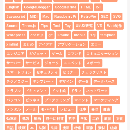
English
GoogleBlogger
GoogleDrive
HTML
IoT
Javascript
MIDI
Mac
RaspberryPi
RetroPie
SEO
SVG
Sound
Three.js
Tips
Tool
Toy
UI/UX研究
VR
Web制作
Wordpress
chart.js
git
iPhone
mobile
sql
template
xmllint
まとめ
アイデア
アプリケーション
エラー
エンジニア
ガジェット
ゲーム
コマンド
コミュニケーション
サーバー
サービス
ジョーク
スニペット
スポーツ
スマートフォン
セキュリティ
セミナー
チェックリスト
テクノロジー
テンプレート
デザイン
データ
データベース
トラブル
ドキュメント
ドット絵
ドラマ
ネットワーク
パソコン
ビジネス
プログラミング
マインド
マーケティング
メンタル
メール
モバイル
レビュー
仕事
修理
健康
効率化
勉強
動画
勝手に解答
哲学
学習
工作
教育
文化
日記
映画
本
法則
法律
漫画
特集
画像
素材
組織