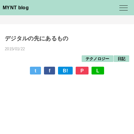
MYNT blog
デジタルの先にあるもの
2015/01/22
テクノロジー
日記
t
f
B!
P
L