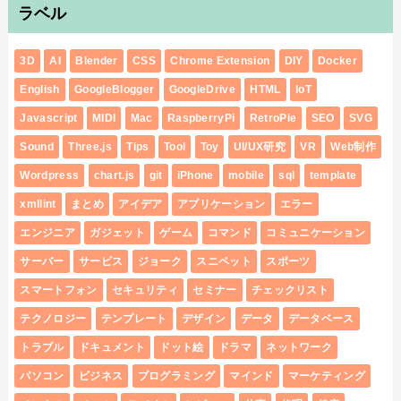
ラベル
3D
AI
Blender
CSS
Chrome Extension
DIY
Docker
English
GoogleBlogger
GoogleDrive
HTML
IoT
Javascript
MIDI
Mac
RaspberryPi
RetroPie
SEO
SVG
Sound
Three.js
Tips
Tool
Toy
UI/UX研究
VR
Web制作
Wordpress
chart.js
git
iPhone
mobile
sql
template
xmllint
まとめ
アイデア
アプリケーション
エラー
エンジニア
ガジェット
ゲーム
コマンド
コミュニケーション
サーバー
サービス
ジョーク
スニペット
スポーツ
スマートフォン
セキュリティ
セミナー
チェックリスト
テクノロジー
テンプレート
デザイン
データ
データベース
トラブル
ドキュメント
ドット絵
ドラマ
ネットワーク
パソコン
ビジネス
プログラミング
マインド
マーケティング