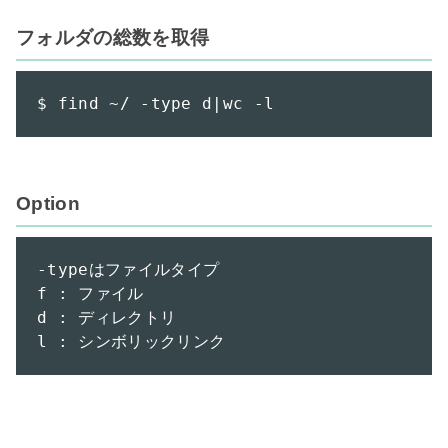
フォルダの総数を取得
$ find ~/ -type d|wc -l
Option
-typeはファイルタイプ

f : ファイル

d : ディレクトリ

l : シンボリックリンク