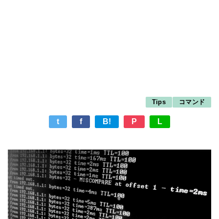
Tips
コマンド
t
f
B!
P
L