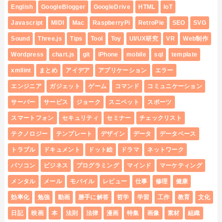
English
GoogleBlogger
GoogleDrive
HTML
IoT
Javascript
MIDI
Mac
RaspberryPi
RetroPie
SEO
SVG
Sound
Three.js
Tips
Tool
Toy
UI/UX研究
VR
Web制作
Wordpress
chart.js
git
iPhone
mobile
sql
template
xmllint
まとめ
アイデア
アプリケーション
エラー
エンジニア
ガジェット
ゲーム
コマンド
コミュニケーション
サーバー
サービス
ジョーク
スニペット
スポーツ
スマートフォン
セキュリティ
セミナー
チェックリスト
テクノロジー
テンプレート
デザイン
データ
データベース
トラブル
ドキュメント
ドット絵
ドラマ
ネットワーク
パソコン
ビジネス
プログラミング
マインド
マーケティング
メンタル
メール
モバイル
レビュー
仕事
修理
健康
効率化
勉強
動画
勝手に解答
哲学
学習
工作
教育
文化
日記
映画
本
法則
法律
漫画
特集
画像
素材
組織