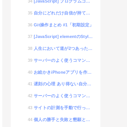
[JavaScript] プログラムコードを表示する為のプログラム
自分にどれだけ自信が持てますか？
Git操作まとめ #1「初期設定」
[JavaScript] elementのStyleを取得するカンタンコード
人生において道が2つあったら迷わず悪い方を選択する方が良いのか？
サーバーのよく使うコマンドメモ| top
お絵かきiPhoneアプリを作ってみた #4「データ保存機能」
遅刻の心理 あり得ない自分勝手論
サーバーのよく使うコマンドメモ| mount
サイトの計測を手動で行ってみる PHP #1「ログを取得する」
個人の勝手と失敗と懇願と愛想について