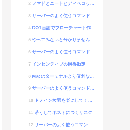
ノマドとニートとディベロッパーの関係性
サーバーのよく使うコマンドメモ| apt-get
DOT言語でフローチャート作成ツール「DotFlow」
やってみないと分かりませんレベル
サーバーのよく使うコマンドメモ| telnet
インセンティブの損得勘定
Macのターミナルより便利な「iTerm2」
サーバーのよく使うコマンドメモ| jobs
ドメイン検索を楽にしてくれるサービス「agile domain search」
若くしてポストにつくリスク
サーバーのよく使うコマンドメモ| dig