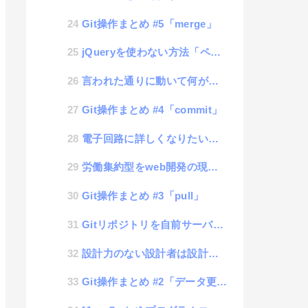
Git操作まとめ #5「merge」
jQueryを使わない方法「ページ内で使っているCSSの値を取得する」
言われた通りに動いて何が悪い。作業員の失敗は誰の責任か？
Git操作まとめ #4「commit」
電子回路に詳しくなりたいので勉強するブログ #3「+と-を入れ替えてもLEDが点灯するしくみ」
労働集約型をweb開発の現場で考えてみた
Git操作まとめ #3「pull」
Gitリポジトリを自前サーバーで管理するツール「GitServ」
設計力のない設計者は設計をするな
Git操作まとめ #2「データ更新時の操作」