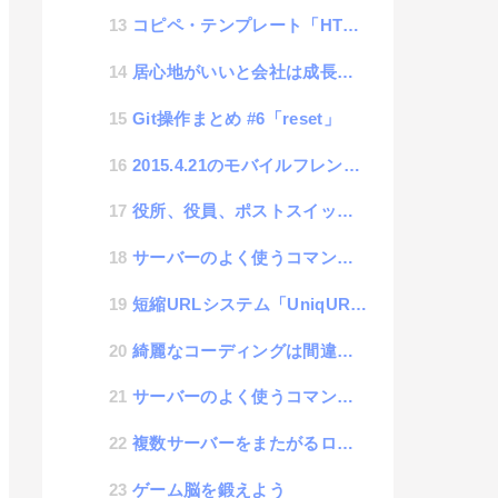
コピペ・テンプレート「HTML」
居心地がいいと会社は成長しない
Git操作まとめ #6「reset」
2015.4.21のモバイルフレンドリーXデーに備えて
役所、役員、ポストスイッチ制度
サーバーのよく使うコマンドメモ| chmod
短縮URLシステム「UniqURL」
綺麗なコーディングは間違った概念
サーバーのよく使うコマンドメモ| free
複数サーバーをまたがるログ管理に挑戦:Fluentd #1「初期設定」
ゲーム脳を鍛えよう