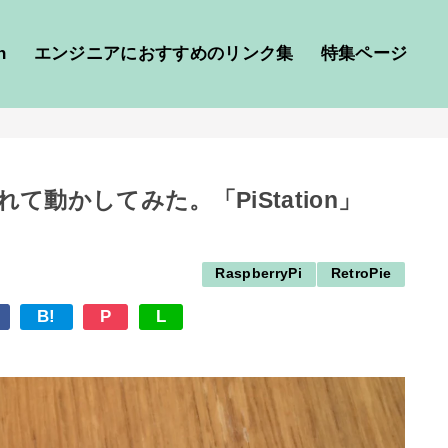
h
エンジニアにおすすめのリンク集
特集ページ
nに入れて動かしてみた。「PiStation」
RaspberryPi
RetroPie
B!
P
L