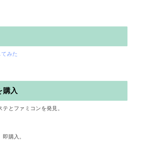
にしてみた
を購入
テとファミコンを発見。

即購入。
