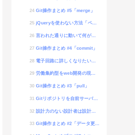
Git操作まとめ #5「merge」
jQueryを使わない方法「ページ内で使っているCSSの値を取得する」
言われた通りに動いて何が悪い。作業員の失敗は誰の責任か？
Git操作まとめ #4「commit」
電子回路に詳しくなりたいので勉強するブログ #3「+と-を入れ替えてもLEDが点灯するしくみ」
労働集約型をweb開発の現場で考えてみた
Git操作まとめ #3「pull」
Gitリポジトリを自前サーバーで管理するツール「GitServ」
設計力のない設計者は設計をするな
Git操作まとめ #2「データ更新時の操作」