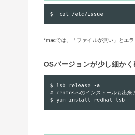
$  cat /etc/issue
*macでは、「ファイルが無い」とエラ
OSバージョンが少し細かく
$ lsb_release -a

# centosへのインストールも出来ま
$ yum install redhat-lsb