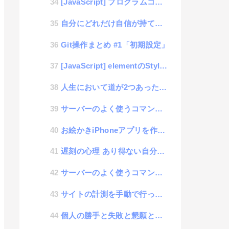
[JavaScript] プログラムコードを表示する為のプログラム
自分にどれだけ自信が持てますか？
Git操作まとめ #1「初期設定」
[JavaScript] elementのStyleを取得するカンタンコード
人生において道が2つあったら迷わず悪い方を選択する方が良いのか？
サーバーのよく使うコマンドメモ| top
お絵かきiPhoneアプリを作ってみた #4「データ保存機能」
遅刻の心理 あり得ない自分勝手論
サーバーのよく使うコマンドメモ| mount
サイトの計測を手動で行ってみる PHP #1「ログを取得する」
個人の勝手と失敗と懇願と愛想について