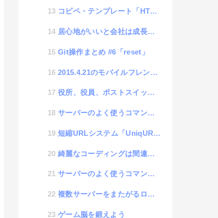
コピペ・テンプレート「HTML」
居心地がいいと会社は成長しない
Git操作まとめ #6「reset」
2015.4.21のモバイルフレンドリーXデーに備えて
役所、役員、ポストスイッチ制度
サーバーのよく使うコマンドメモ| chmod
短縮URLシステム「UniqURL」
綺麗なコーディングは間違った概念
サーバーのよく使うコマンドメモ| free
複数サーバーをまたがるログ管理に挑戦:Fluentd #1「初期設定」
ゲーム脳を鍛えよう