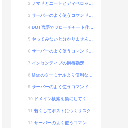
ノマドとニートとディベロッパーの関係性
サーバーのよく使うコマンドメモ| apt-get
DOT言語でフローチャート作成ツール「DotFlow」
やってみないと分かりませんレベル
サーバーのよく使うコマンドメモ| telnet
インセンティブの損得勘定
Macのターミナルより便利な「iTerm2」
サーバーのよく使うコマンドメモ| jobs
ドメイン検索を楽にしてくれるサービス「agile domain search」
若くしてポストにつくリスク
サーバーのよく使うコマンドメモ| dig