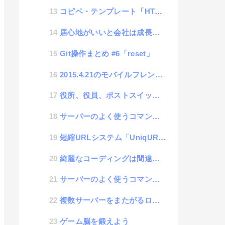
コピペ・テンプレート「HTML」
居心地がいいと会社は成長しない
Git操作まとめ #6「reset」
2015.4.21のモバイルフレンドリーXデーに備えて
役所、役員、ポストスイッチ制度
サーバーのよく使うコマンドメモ| chmod
短縮URLシステム「UniqURL」
綺麗なコーディングは間違った概念
サーバーのよく使うコマンドメモ| free
複数サーバーをまたがるログ管理に挑戦:Fluentd #1「初期設定」
ゲーム脳を鍛えよう