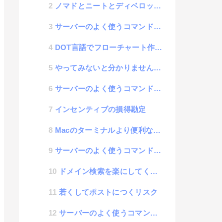
ノマドとニートとディベロッパーの関係性
サーバーのよく使うコマンドメモ| apt-get
DOT言語でフローチャート作成ツール「DotFlow」
やってみないと分かりませんレベル
サーバーのよく使うコマンドメモ| telnet
インセンティブの損得勘定
Macのターミナルより便利な「iTerm2」
サーバーのよく使うコマンドメモ| jobs
ドメイン検索を楽にしてくれるサービス「agile domain search」
若くしてポストにつくリスク
サーバーのよく使うコマンドメモ| dig