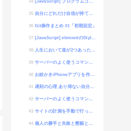
[JavaScript] プログラムコードを表示する為のプログラム
自分にどれだけ自信が持てますか？
Git操作まとめ #1「初期設定」
[JavaScript] elementのStyleを取得するカンタンコード
人生において道が2つあったら迷わず悪い方を選択する方が良いのか？
サーバーのよく使うコマンドメモ| top
お絵かきiPhoneアプリを作ってみた #4「データ保存機能」
遅刻の心理 あり得ない自分勝手論
サーバーのよく使うコマンドメモ| mount
サイトの計測を手動で行ってみる PHP #1「ログを取得する」
個人の勝手と失敗と懇願と愛想について