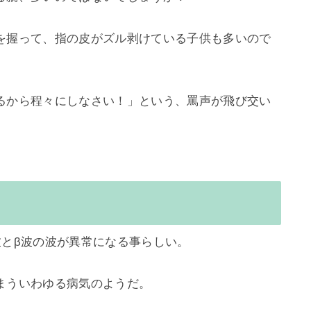
を握って、指の皮がズル剥けている子供も多いので
るから程々にしなさい！」という、罵声が飛び交い
とβ波の波が異常になる事らしい。

ういわゆる病気のようだ。
