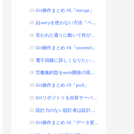
Git操作まとめ #5「merge」
jQueryを使わない方法「ページ内で使っているCSSの値を取得する」
言われた通りに動いて何が悪い。作業員の失敗は誰の責任か？
Git操作まとめ #4「commit」
電子回路に詳しくなりたいので勉強するブログ #3「+と-を入れ替えてもLEDが点灯するしくみ」
労働集約型をweb開発の現場で考えてみた
Git操作まとめ #3「pull」
Gitリポジトリを自前サーバーで管理するツール「GitServ」
設計力のない設計者は設計をするな
Git操作まとめ #2「データ更新時の操作」