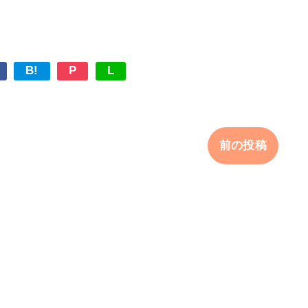
B!
P
L
前の投稿