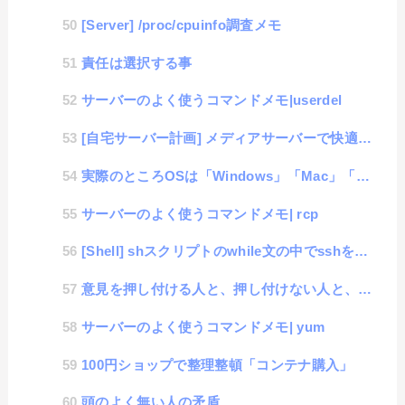
[Server] /proc/cpuinfo調査メモ
責任は選択する事
サーバーのよく使うコマンドメモ|userdel
[自宅サーバー計画] メディアサーバーで快適動画生活 #1「DLNA構築」
実際のところOSは「Windows」「Mac」「Linux」のどれがいいの？
サーバーのよく使うコマンドメモ| rcp
[Shell] shスクリプトのwhile文の中でsshを実行すると1回しか実行されない件
意見を押し付ける人と、押し付けない人と、押し付けられる人。
サーバーのよく使うコマンドメモ| yum
100円ショップで整理整頓「コンテナ購入」
頭のよく無い人の矛盾