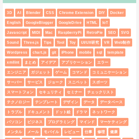
3D
AI
Blender
CSS
Chrome Extension
DIY
Docker
English
GoogleBlogger
GoogleDrive
HTML
IoT
Javascript
MIDI
Mac
RaspberryPi
RetroPie
SEO
SVG
Sound
Three.js
Tips
Tool
Toy
UI/UX研究
VR
Web制作
Wordpress
chart.js
git
iPhone
mobile
sql
template
xmllint
まとめ
アイデア
アプリケーション
エラー
エンジニア
ガジェット
ゲーム
コマンド
コミュニケーション
サーバー
サービス
ジョーク
スニペット
スポーツ
スマートフォン
セキュリティ
セミナー
チェックリスト
テクノロジー
テンプレート
デザイン
データ
データベース
トラブル
ドキュメント
ドット絵
ドラマ
ネットワーク
パソコン
ビジネス
プログラミング
マインド
マーケティング
メンタル
メール
モバイル
レビュー
仕事
修理
健康