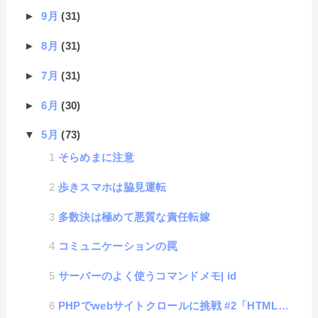
►
9月
(31)
►
8月
(31)
►
7月
(31)
►
6月
(30)
▼
5月
(73)
そらめまに注意
歩きスマホは脇見運転
多数決は極めて悪質な責任転嫁
コミュニケーションの罠
サーバーのよく使うコマンドメモ| id
PHPでwebサイトクロールに挑戦 #2「HTMLの取得」