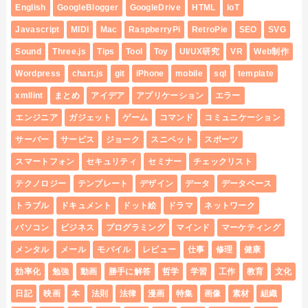
English
GoogleBlogger
GoogleDrive
HTML
IoT
Javascript
MIDI
Mac
RaspberryPi
RetroPie
SEO
SVG
Sound
Three.js
Tips
Tool
Toy
UI/UX研究
VR
Web制作
Wordpress
chart.js
git
iPhone
mobile
sql
template
xmllint
まとめ
アイデア
アプリケーション
エラー
エンジニア
ガジェット
ゲーム
コマンド
コミュニケーション
サーバー
サービス
ジョーク
スニペット
スポーツ
スマートフォン
セキュリティ
セミナー
チェックリスト
テクノロジー
テンプレート
デザイン
データ
データベース
トラブル
ドキュメント
ドット絵
ドラマ
ネットワーク
パソコン
ビジネス
プログラミング
マインド
マーケティング
メンタル
メール
モバイル
レビュー
仕事
修理
健康
効率化
勉強
動画
勝手に解答
哲学
学習
工作
教育
文化
日記
映画
本
法則
法律
漫画
特集
画像
素材
組織