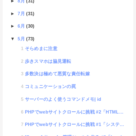
►
8月
(31)
►
7月
(31)
►
6月
(30)
▼
5月
(73)
そらめまに注意
歩きスマホは脇見運転
多数決は極めて悪質な責任転嫁
コミュニケーションの罠
サーバーのよく使うコマンドメモ| id
PHPでwebサイトクロールに挑戦 #2「HTMLの取得」
PHPでwebサイトクロールに挑戦 #1「システム考案」