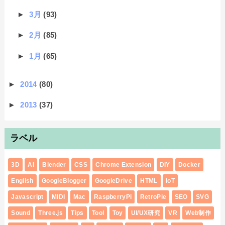
►
3月
(93)
►
2月
(85)
►
1月
(65)
►
2014
(80)
►
2013
(37)
ラベル
3D
AI
Blender
CSS
Chrome Extension
DIY
Docker
English
GoogleBlogger
GoogleDrive
HTML
IoT
Javascript
MIDI
Mac
RaspberryPi
RetroPie
SEO
SVG
Sound
Three.js
Tips
Tool
Toy
UI/UX研究
VR
Web制作