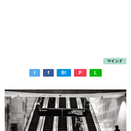
マインド
t
f
B!
P
L