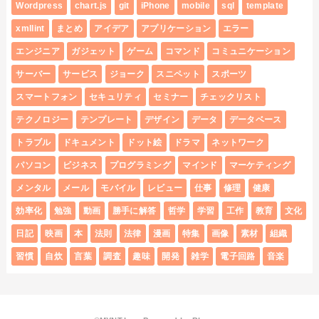
Wordpress
chart.js
git
iPhone
mobile
sql
template
xmllint
まとめ
アイデア
アプリケーション
エラー
エンジニア
ガジェット
ゲーム
コマンド
コミュニケーション
サーバー
サービス
ジョーク
スニペット
スポーツ
スマートフォン
セキュリティ
セミナー
チェックリスト
テクノロジー
テンプレート
デザイン
データ
データベース
トラブル
ドキュメント
ドット絵
ドラマ
ネットワーク
パソコン
ビジネス
プログラミング
マインド
マーケティング
メンタル
メール
モバイル
レビュー
仕事
修理
健康
効率化
勉強
動画
勝手に解答
哲学
学習
工作
教育
文化
日記
映画
本
法則
法律
漫画
特集
画像
素材
組織
習慣
自炊
言葉
調査
趣味
開発
雑学
電子回路
音楽