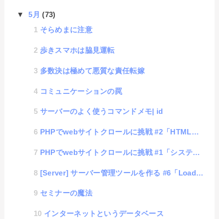
▼
5月
(73)
そらめまに注意
歩きスマホは脇見運転
多数決は極めて悪質な責任転嫁
コミュニケーションの罠
サーバーのよく使うコマンドメモ| id
PHPでwebサイトクロールに挑戦 #2「HTMLの取得」
PHPでwebサイトクロールに挑戦 #1「システム考案」
[Server] サーバー管理ツールを作る #6「LoadAverage値の取得」
セミナーの魔法
インターネットというデータベース