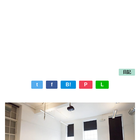
日記
t
f
B!
P
L