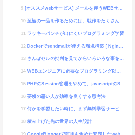
[オススメwebサービス] メールを伴うWEBサービスやアプリを開発するときはMailtrapが便利
至極の一品を作るためには、駄作をたくさん作る必要がある話
ラッキーパンチが出にくいプログラミング学習
Dockerでsendmailが使える環境構築 [ Nginx-alphine + PHP-alph...
さんぽセルの批判を見てからいろいろな事を思い出した話
WEBエンジニアに必要なプログラミング以外のスキル
PHPのSession管理をやめて、javascriptのSessionStorageを採用した技術的な話
要領の悪い人が効率を良くする思考法
何かを学習したい時に、まず無料学習サービスを使わない人が、何をやっても学習できない事がわかった話
積み上げた先の世界の人生設計
GoogleBloggerで商用も含めた安定したwebサイト制作を求めて