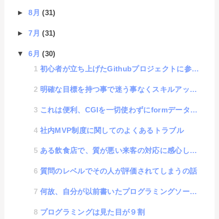
►
8月
(31)
►
7月
(31)
▼
6月
(30)
初心者が立ち上げたGithubプロジェクトに参加した話
明確な目標を持つ事で迷う事なくスキルアップできるという話
これは便利、CGIを一切使わずにformデータが収集できる、Google form活用方法
社内MVP制度に関してのよくあるトラブル
ある飲食店で、質が悪い来客の対応に感心した話
質問のレベルでその人が評価されてしまうの話
何故、自分が以前書いたプログラミングソースが稚拙に見えてしまうのか？
プログラミングは見た目が９割