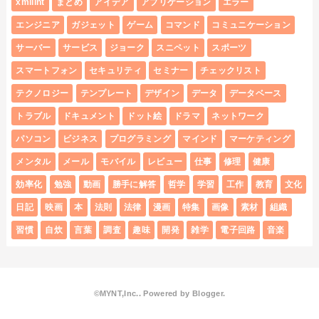
xmllint
まとめ
アイデア
アプリケーション
エラー
エンジニア
ガジェット
ゲーム
コマンド
コミュニケーション
サーバー
サービス
ジョーク
スニペット
スポーツ
スマートフォン
セキュリティ
セミナー
チェックリスト
テクノロジー
テンプレート
デザイン
データ
データベース
トラブル
ドキュメント
ドット絵
ドラマ
ネットワーク
パソコン
ビジネス
プログラミング
マインド
マーケティング
メンタル
メール
モバイル
レビュー
仕事
修理
健康
効率化
勉強
動画
勝手に解答
哲学
学習
工作
教育
文化
日記
映画
本
法則
法律
漫画
特集
画像
素材
組織
習慣
自炊
言葉
調査
趣味
開発
雑学
電子回路
音楽
©MYNT,Inc.. Powered by
Blogger
.