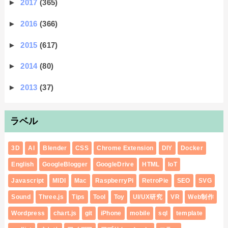
►
2017
(365)
►
2016
(366)
►
2015
(617)
►
2014
(80)
►
2013
(37)
ラベル
3D
AI
Blender
CSS
Chrome Extension
DIY
Docker
English
GoogleBlogger
GoogleDrive
HTML
IoT
Javascript
MIDI
Mac
RaspberryPi
RetroPie
SEO
SVG
Sound
Three.js
Tips
Tool
Toy
UI/UX研究
VR
Web制作
Wordpress
chart.js
git
iPhone
mobile
sql
template