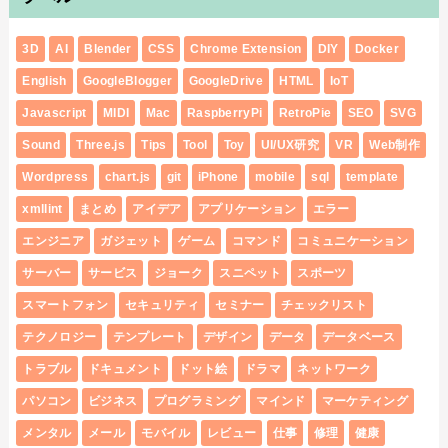
3D
AI
Blender
CSS
Chrome Extension
DIY
Docker
English
GoogleBlogger
GoogleDrive
HTML
IoT
Javascript
MIDI
Mac
RaspberryPi
RetroPie
SEO
SVG
Sound
Three.js
Tips
Tool
Toy
UI/UX研究
VR
Web制作
Wordpress
chart.js
git
iPhone
mobile
sql
template
xmllint
まとめ
アイデア
アプリケーション
エラー
エンジニア
ガジェット
ゲーム
コマンド
コミュニケーション
サーバー
サービス
ジョーク
スニペット
スポーツ
スマートフォン
セキュリティ
セミナー
チェックリスト
テクノロジー
テンプレート
デザイン
データ
データベース
トラブル
ドキュメント
ドット絵
ドラマ
ネットワーク
パソコン
ビジネス
プログラミング
マインド
マーケティング
メンタル
メール
モバイル
レビュー
仕事
修理
健康