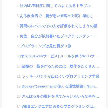
社内MVP制度に関してのよくあるトラブル
ある飲食店で、質が悪い来客の対応に感心した話
質問のレベルでその人が評価されてしまうの話
何故、自分が以前書いたプログラミングソースが稚拙に見えてしまうのか？
プログラミングは見た目が９割
[オススメwebサービス] メールを伴うWEBサービスやアプリを開発するときはMailtrapが便利
至極の一品を作るためには、駄作をたくさん作る必要がある話
ラッキーパンチが出にくいプログラミング学習
Dockerでsendmailが使える環境構築 [ Nginx-alphine + PHP-alph...
さんぽセルの批判を見てからいろいろな事を思い出した話
WEBエンジニアに必要なプログラミング以外のスキル