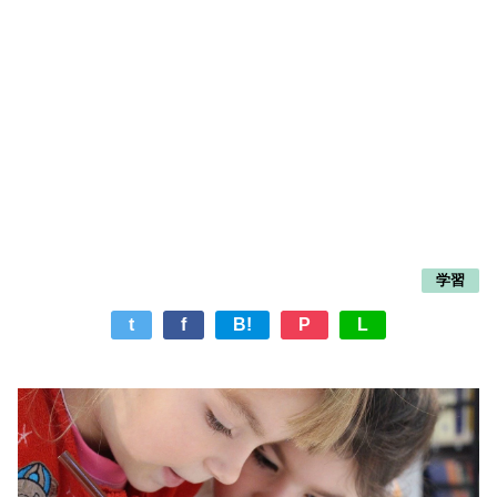
学習
t
f
B!
P
L