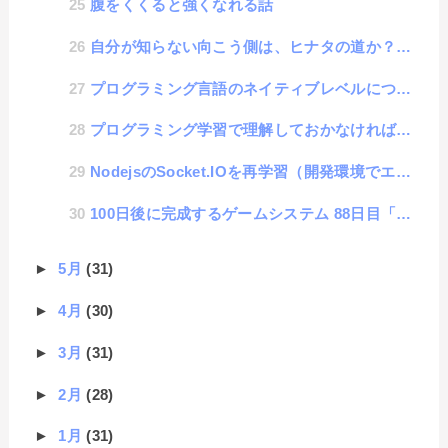
腹をくくると強くなれる話
自分が知らない向こう側は、ヒナタの道か？イバラの道か？
プログラミング言語のネイティブレベルについて
プログラミング学習で理解しておかなければいけない「ネガティブわからない」と「ポジティブわからない」
NodejsのSocket.IOを再学習（開発環境でエラーを出さないために）
100日後に完成するゲームシステム 88日目「路線変更」
►
5月
(31)
►
4月
(30)
►
3月
(31)
►
2月
(28)
►
1月
(31)