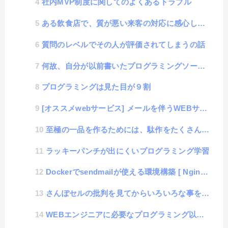
社内MVP制度に関してのよくあるトラブル
ある飲食店で、質が悪い来客の対応に感心した話
質問のレベルでその人が評価されてしまうの話
何故、自分が以前書いたプログラミングソースが稚拙に見えてしまうのか？
プログラミングは見た目が９割
[オススメwebサービス] メールを伴うWEBサービスやアプリを開発するときはMailtrapが便利
至極の一品を作るためには、駄作をたくさん作る必要がある話
ラッキーパンチが出にくいプログラミング学習
Dockerでsendmailが使える環境構築 [ Nginx-alphine + PHP-alph...
さんぽセルの批判を見てからいろいろな事を思い出した話
WEBエンジニアに必要なプログラミング以外のスキル