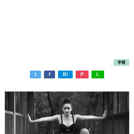
学習
t
f
B!
P
L