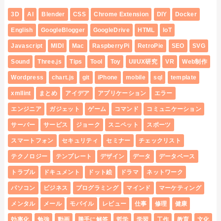
3D
AI
Blender
CSS
Chrome Extension
DIY
Docker
English
GoogleBlogger
GoogleDrive
HTML
IoT
Javascript
MIDI
Mac
RaspberryPi
RetroPie
SEO
SVG
Sound
Three.js
Tips
Tool
Toy
UI/UX研究
VR
Web制作
Wordpress
chart.js
git
iPhone
mobile
sql
template
xmllint
まとめ
アイデア
アプリケーション
エラー
エンジニア
ガジェット
ゲーム
コマンド
コミュニケーション
サーバー
サービス
ジョーク
スニペット
スポーツ
スマートフォン
セキュリティ
セミナー
チェックリスト
テクノロジー
テンプレート
デザイン
データ
データベース
トラブル
ドキュメント
ドット絵
ドラマ
ネットワーク
パソコン
ビジネス
プログラミング
マインド
マーケティング
メンタル
メール
モバイル
レビュー
仕事
修理
健康
効率化
勉強
動画
勝手に解答
哲学
学習
工作
教育
文化