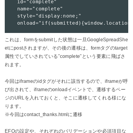
  id="complete" 

  name="complete" 

  style="display:none;" 

  onload="if(submitted){window.location
これは、formをsubmitした状態は一旦GoogleSpreadShe
etにpostされますが、その後の遷移は、formタグのtarget
属性でしていされている"complete"という要素に飛ばさ
れます。

今回はiframeのidタグがそれに該当するので、iframeが呼
び出されて、iframeのonloadイベントで、遷移するペー
ジのURLを入れておくと、そこに遷移してくれる様にな
ります。

※今回はcontact_thanks.htmlに遷移

EFOの設定や、それぞれのバリデーションや必須項目な