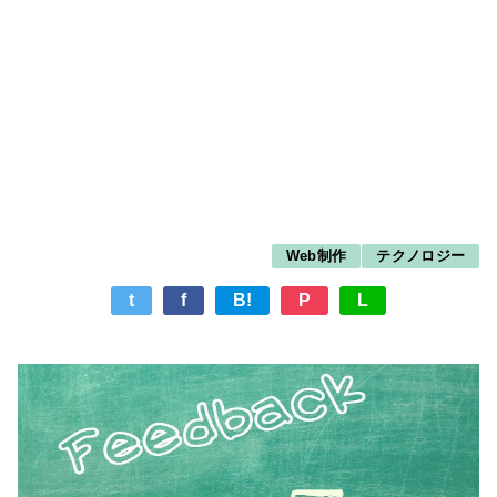
Web制作
テクノロジー
t
f
B!
P
L