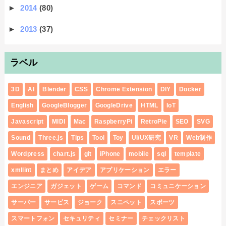
►
2014
(80)
►
2013
(37)
ラベル
3D
AI
Blender
CSS
Chrome Extension
DIY
Docker
English
GoogleBlogger
GoogleDrive
HTML
IoT
Javascript
MIDI
Mac
RaspberryPi
RetroPie
SEO
SVG
Sound
Three.js
Tips
Tool
Toy
UI/UX研究
VR
Web制作
Wordpress
chart.js
git
iPhone
mobile
sql
template
xmllint
まとめ
アイデア
アプリケーション
エラー
エンジニア
ガジェット
ゲーム
コマンド
コミュニケーション
サーバー
サービス
ジョーク
スニペット
スポーツ
スマートフォン
セキュリティ
セミナー
チェックリスト