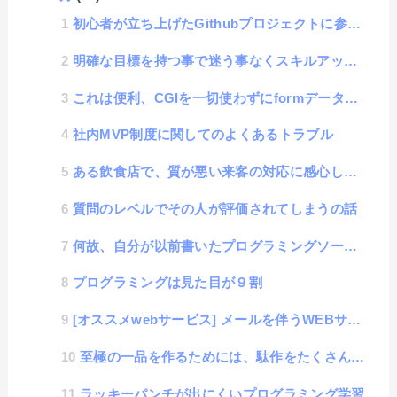
初心者が立ち上げたGithubプロジェクトに参加した話
明確な目標を持つ事で迷う事なくスキルアップできるという話
これは便利、CGIを一切使わずにformデータが収集できる、Google form活用方法
社内MVP制度に関してのよくあるトラブル
ある飲食店で、質が悪い来客の対応に感心した話
質問のレベルでその人が評価されてしまうの話
何故、自分が以前書いたプログラミングソースが稚拙に見えてしまうのか？
プログラミングは見た目が９割
[オススメwebサービス] メールを伴うWEBサービスやアプリを開発するときはMailtrapが便利
至極の一品を作るためには、駄作をたくさん作る必要がある話
ラッキーパンチが出にくいプログラミング学習