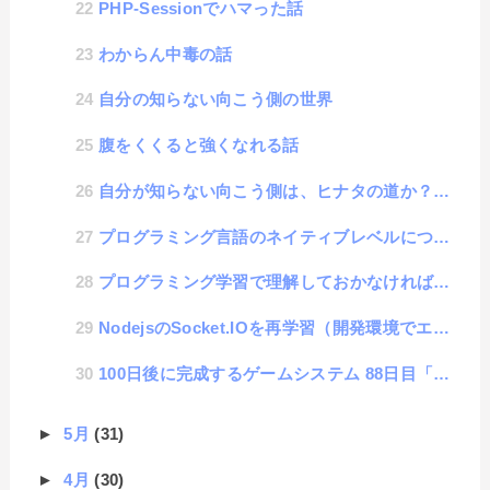
PHP-Sessionでハマった話
わからん中毒の話
自分の知らない向こう側の世界
腹をくくると強くなれる話
自分が知らない向こう側は、ヒナタの道か？イバラの道か？
プログラミング言語のネイティブレベルについて
プログラミング学習で理解しておかなければいけない「ネガティブわからない」と「ポジティブわからない」
NodejsのSocket.IOを再学習（開発環境でエラーを出さないために）
100日後に完成するゲームシステム 88日目「路線変更」
►
5月
(31)
►
4月
(30)