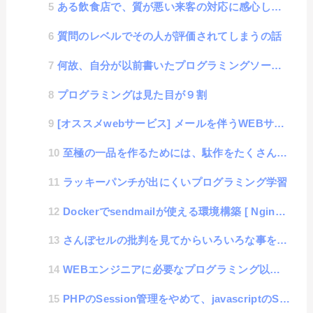
ある飲食店で、質が悪い来客の対応に感心した話
質問のレベルでその人が評価されてしまうの話
何故、自分が以前書いたプログラミングソースが稚拙に見えてしまうのか？
プログラミングは見た目が９割
[オススメwebサービス] メールを伴うWEBサービスやアプリを開発するときはMailtrapが便利
至極の一品を作るためには、駄作をたくさん作る必要がある話
ラッキーパンチが出にくいプログラミング学習
Dockerでsendmailが使える環境構築 [ Nginx-alphine + PHP-alph...
さんぽセルの批判を見てからいろいろな事を思い出した話
WEBエンジニアに必要なプログラミング以外のスキル
PHPのSession管理をやめて、javascriptのSessionStorageを採用した技術的な話