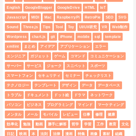
English
GoogleBlogger
GoogleDrive
HTML
IoT
Javascript
MIDI
Mac
RaspberryPi
RetroPie
SEO
SVG
Sound
Three.js
Tips
Tool
Toy
UI/UX研究
VR
Web制作
Wordpress
chart.js
git
iPhone
mobile
sql
template
xmllint
まとめ
アイデア
アプリケーション
エラー
エンジニア
ガジェット
ゲーム
コマンド
コミュニケーション
サーバー
サービス
ジョーク
スニペット
スポーツ
スマートフォン
セキュリティ
セミナー
チェックリスト
テクノロジー
テンプレート
デザイン
データ
データベース
トラブル
ドキュメント
ドット絵
ドラマ
ネットワーク
パソコン
ビジネス
プログラミング
マインド
マーケティング
メンタル
メール
モバイル
レビュー
仕事
修理
健康
効率化
勉強
動画
勝手に解答
哲学
学習
工作
教育
文化
日記
映画
本
法則
法律
漫画
特集
画像
素材
組織