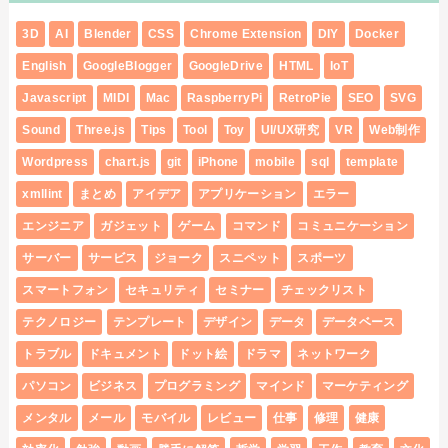
3D
AI
Blender
CSS
Chrome Extension
DIY
Docker
English
GoogleBlogger
GoogleDrive
HTML
IoT
Javascript
MIDI
Mac
RaspberryPi
RetroPie
SEO
SVG
Sound
Three.js
Tips
Tool
Toy
UI/UX研究
VR
Web制作
Wordpress
chart.js
git
iPhone
mobile
sql
template
xmllint
まとめ
アイデア
アプリケーション
エラー
エンジニア
ガジェット
ゲーム
コマンド
コミュニケーション
サーバー
サービス
ジョーク
スニペット
スポーツ
スマートフォン
セキュリティ
セミナー
チェックリスト
テクノロジー
テンプレート
デザイン
データ
データベース
トラブル
ドキュメント
ドット絵
ドラマ
ネットワーク
パソコン
ビジネス
プログラミング
マインド
マーケティング
メンタル
メール
モバイル
レビュー
仕事
修理
健康