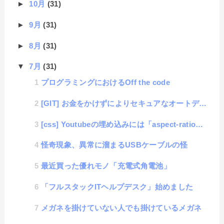
►
10月
(31)
►
9月
(31)
►
8月
(31)
▼
7月
(31)
プログラミングにおけるOff the code
[GIT] お金をかけずによりセキュアなオートデプロイ構築奮戦記
[css] Youtubeの埋め込みには「aspect-ratio」を使おう！
怪奇現象、異常に溜まるUSBケーブルの怪
最近買った優れモノ「充電式角電池」
「フルスタックITヘルプデスク」始めました
メガネを掛けていない人でも掛けているメガネ