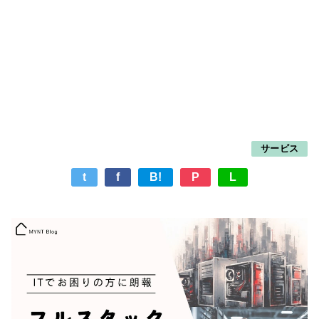
サービス
t
f
B!
P
L