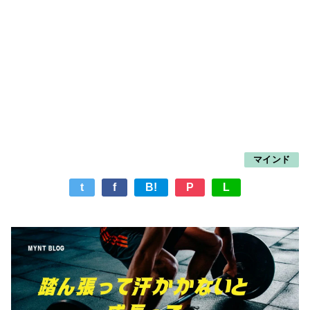
マインド
t
f
B!
P
L