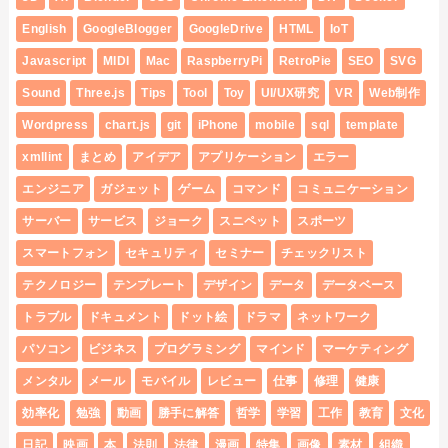
English
GoogleBlogger
GoogleDrive
HTML
IoT
Javascript
MIDI
Mac
RaspberryPi
RetroPie
SEO
SVG
Sound
Three.js
Tips
Tool
Toy
UI/UX研究
VR
Web制作
Wordpress
chart.js
git
iPhone
mobile
sql
template
xmllint
まとめ
アイデア
アプリケーション
エラー
エンジニア
ガジェット
ゲーム
コマンド
コミュニケーション
サーバー
サービス
ジョーク
スニペット
スポーツ
スマートフォン
セキュリティ
セミナー
チェックリスト
テクノロジー
テンプレート
デザイン
データ
データベース
トラブル
ドキュメント
ドット絵
ドラマ
ネットワーク
パソコン
ビジネス
プログラミング
マインド
マーケティング
メンタル
メール
モバイル
レビュー
仕事
修理
健康
効率化
勉強
動画
勝手に解答
哲学
学習
工作
教育
文化
日記
映画
本
法則
法律
漫画
特集
画像
素材
組織