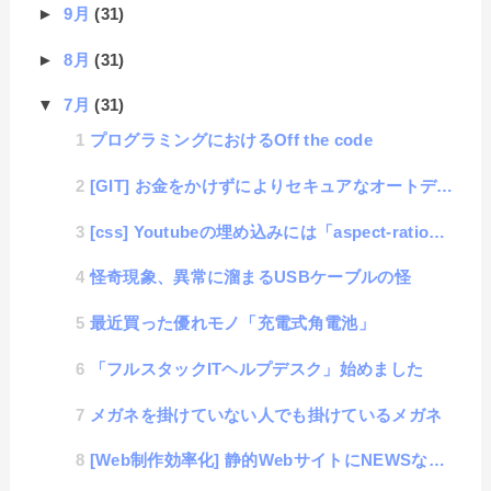
►
9月
(31)
►
8月
(31)
▼
7月
(31)
プログラミングにおけるOff the code
[GIT] お金をかけずによりセキュアなオートデプロイ構築奮戦記
[css] Youtubeの埋め込みには「aspect-ratio」を使おう！
怪奇現象、異常に溜まるUSBケーブルの怪
最近買った優れモノ「充電式角電池」
「フルスタックITヘルプデスク」始めました
メガネを掛けていない人でも掛けているメガネ
[Web制作効率化] 静的WebサイトにNEWSなどの動的機能を入れる方法