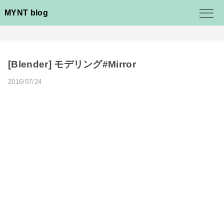
MYNT blog
[Blender] モデリング#Mirror
2016/07/24