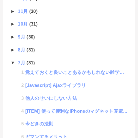
►
11月
(30)
►
10月
(31)
►
9月
(30)
►
8月
(31)
▼
7月
(31)
覚えておくと良いことあるかもしれない雑学集 その２
[Javascript] Ajaxライブラリ
他人のせいにしない方法
[ITEM] 使って便利なiPhoneのマグネット充電コネクタ
今どきの法則
ガマンするメリット