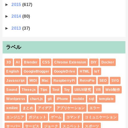
►
2015
(617)
►
2014
(80)
►
2013
(37)
ラベル
3D
AI
Blender
CSS
Chrome Extension
DIY
Docker
English
GoogleBlogger
GoogleDrive
HTML
IoT
Javascript
MIDI
Mac
RaspberryPi
RetroPie
SEO
SVG
Sound
Three.js
Tips
Tool
Toy
UI/UX研究
VR
Web制作
Wordpress
chart.js
git
iPhone
mobile
sql
template
xmllint
まとめ
アイデア
アプリケーション
エラー
エンジニア
ガジェット
ゲーム
コマンド
コミュニケーション
サーバー
サービス
ジョーク
スニペット
スポーツ