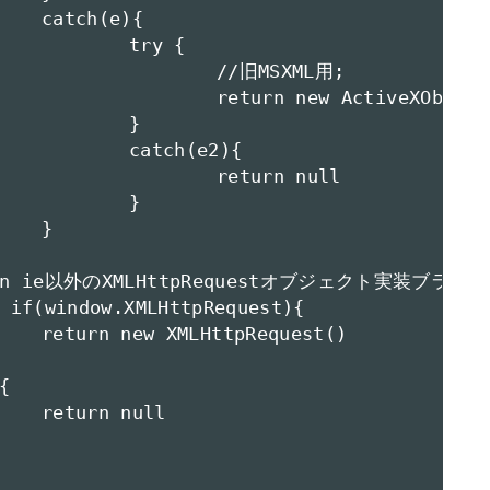
{

y {

MSXML用;

("Microsoft.XMLHTTP")

	}

e2){

rn null

	}



t()

l
