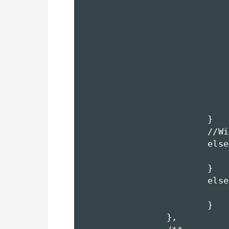
				catch(e)
					tr
						//旧
						return new ActiveXObject
				
					catch(
						retu
				
				}
			}

			//Win ie以外のXMLHttpRequestオブジェクト実装ブラウザ用;

			else if(window.XMLHttpRequest){

				return new XMLHttpReques
			}

			else{

				return nul
			}

		},
