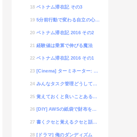
ベトナム滞在記 その3
5分前行動で変わる自立の心理学
ベトナム滞在記 2016 その2
経験値は乗算で伸びる魔法
ベトナム滞在記 2016 その1
[Cinema] ターミネーター: 新起動/ジェニシス
みんなタスク管理どうしてる？GoogleApps、またはGmailアカウントを使って便利に管理する方法
覚えておくと良いことあるかもしれない雑学集 その１
[DIY] AWSの紙袋で財布を作ってオシャレと言われよう
書くクセと覚えるクセと話すクセ
[ドラマ] 俺のダンディズム