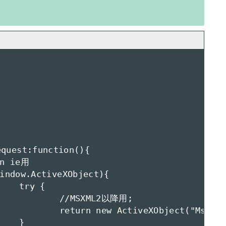
{

2以降用;

xml2.XMLHTTP")


