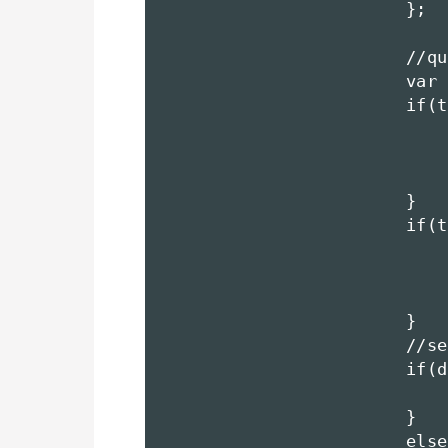
			};

			//query整形

			var data = [];

			if(typeof(option.query)!="undefined"){

				for(var i in option.quer
					data.push(i+"="+encodeURIComponent(o
				}
			}

			if(typeof(option.querys)!="undefined"){

				for(var i=0;i<option.querys.length;
					data.push(option.querys[i][0]+"="+encodeURIComponent
				}
			}

			//send メソッド

			if(data.length){

				httpoj.send( data.join("&"
			}

			else{
