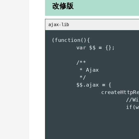
改修版
(function(){

	var $$ = {};

	/**

	 * Ajax

	 */

	$$.ajax = {

		createHttpRequest:function(){

			//Win ie用

			if(window.ActiveXObject){

				try 
					//MSXML
					return new ActiveXObject("Ms
				}