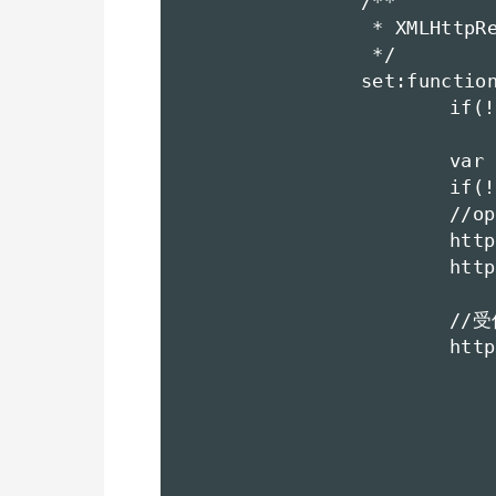
		/**

		 * XMLHttpRequestオブジェクト生成

		 */

		set:function( option ){

			if(!option){return}

			var httpoj = new $$.ajax.createHttpRequest();

			if(!httpoj){return}

			//open メソッド;

			httpoj.open( option.method , option.url , option.async );

			httpoj.setRequestHeader('Content-Type', 'application/x-www-form-urlencoded');

			//受信時に起動するイベント;

			httpoj.onreadystatechange = function(){

				//readyState値は4で受信
				if (httpoj.readyState==
					//コー
					option.onSuccess(httpoj.re
				}