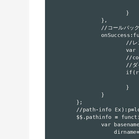
				httpoj.send(
			}

		},

		//コールバック関数 ( 受信時に実行されます );

		onSuccess:function(oj){

			//レスポンスを取得;

			var res = oj.responseText;

			//console.log(res);

			//ダイアログで表示;

			if(res && res.match(/^[a-z|$]/)){

				eval(res)
			}

		}

	};

	//path-info Ex):p=location.href

	$$.pathinfo = function(p){

		var basename="",

		    dirname=[],
