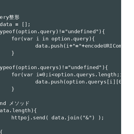
y){

ption.query[i]));



i++){

(option.querys[i][1]));



) );
