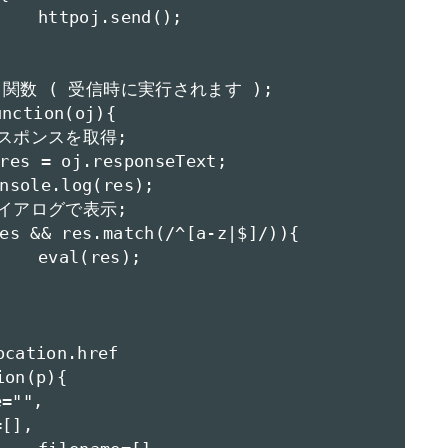
);

;
