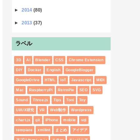
►
2014
(80)
►
2013
(37)
ラベル
3D
AI
Blender
CSS
Chrome Extension
DIY
Docker
English
GoogleBlogger
GoogleDrive
HTML
IoT
Javascript
MIDI
Mac
RaspberryPi
RetroPie
SEO
SVG
Sound
Three.js
Tips
Tool
Toy
UI/UX研究
VR
Web制作
Wordpress
chart.js
git
iPhone
mobile
sql
template
xmllint
まとめ
アイデア