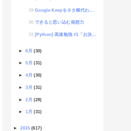
Google Keepをネタ帳代わりに使おう！！
できると思い込む発想力
[Python] 高速勉強 #1「お決まりのhello world」
►
6月
(30)
►
5月
(31)
►
4月
(30)
►
3月
(31)
►
2月
(29)
►
1月
(31)
►
2015
(617)