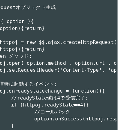
完了;

4){

ルバック

sponseText);


