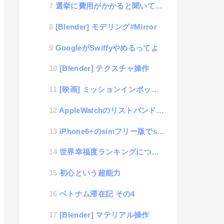
選挙に費用がかかると聞いて物申したい
[Blender] モデリング#Mirror
GoogleがSwiffyやめるってよ
[Blender] テクスチャ操作
[映画] ミッションインポッシブル ローグ・ネイション
AppleWatchのリストバンドを自作
iPhone6+のsimフリー版でsoftbankのsimカードを利用する方法
世界幸福度ランキングについて考える
初心という超能力
ベトナム滞在記 その4
[Blender] マテリアル操作