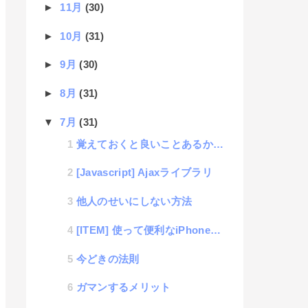
►
11月
(30)
►
10月
(31)
►
9月
(30)
►
8月
(31)
▼
7月
(31)
覚えておくと良いことあるかもしれない雑学集 その２
[Javascript] Ajaxライブラリ
他人のせいにしない方法
[ITEM] 使って便利なiPhoneのマグネット充電コネクタ
今どきの法則
ガマンするメリット