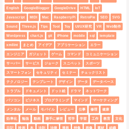
English
GoogleBlogger
GoogleDrive
HTML
IoT
Javascript
MIDI
Mac
RaspberryPi
RetroPie
SEO
SVG
Sound
Three.js
Tips
Tool
Toy
UI/UX研究
VR
Web制作
Wordpress
chart.js
git
iPhone
mobile
sql
template
xmllint
まとめ
アイデア
アプリケーション
エラー
エンジニア
ガジェット
ゲーム
コマンド
コミュニケーション
サーバー
サービス
ジョーク
スニペット
スポーツ
スマートフォン
セキュリティ
セミナー
チェックリスト
テクノロジー
テンプレート
デザイン
データ
データベース
トラブル
ドキュメント
ドット絵
ドラマ
ネットワーク
パソコン
ビジネス
プログラミング
マインド
マーケティング
メンタル
メール
モバイル
レビュー
仕事
修理
健康
効率化
勉強
動画
勝手に解答
哲学
学習
工作
教育
文化
日記
映画
本
法則
法律
漫画
特集
画像
素材
組織