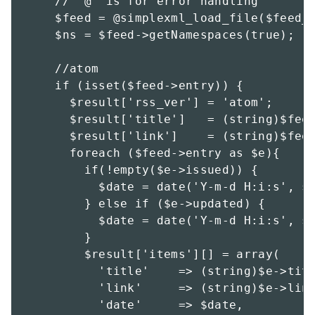
    // "@" is for error handling

    $feed = @simplexml_load_file($feed_u
    $ns = $feed->getNamespaces(true);

    //atom

    if (isset($feed->entry)) {

      $result['rss_ver'] = 'atom';

      $result['title']   = (string)$feed
      $result['link']    = (string)$feed
      foreach ($feed->entry as $e){

        if(!empty($e->issued)) {

          $date = date('Y-m-d H:i:s', st
        } else if ($e->updated) {

          $date = date('Y-m-d H:i:s', st
        }

        $result['items'][] = array(

          'title'    => (string)$e->titl
          'link'     => (string)$e->link
          'date'     => $date, 
