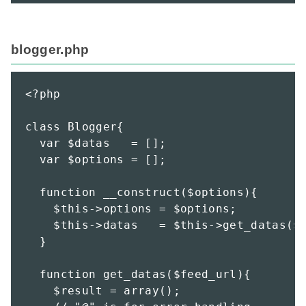
blogger.php
<?php

class Blogger{

  var $datas   = [];

  var $options = [];

  function __construct($options){

    $this->options = $options;

    $this->datas   = $this->get_datas($o
  }

  function get_datas($feed_url){

    $result = array();
