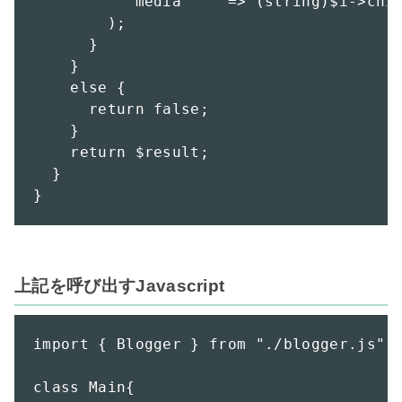
          'media'    => (string)$i->chil
        );

      }

    }

    else {

      return false;

    }

    return $result;

  }

}
上記を呼び出すJavascript
import { Blogger } from "./blogger.js"

class Main{
