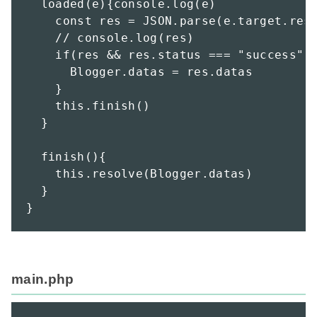
  loaded(e){console.log(e)

    const res = JSON.parse(e.target.resp
    // console.log(res)

    if(res && res.status === "success"){
      Blogger.datas = res.datas

    }

    this.finish()

  }

  finish(){

    this.resolve(Blogger.datas)

  }

}
main.php