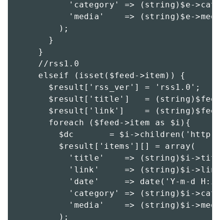
          'category' => (string)$e->cate
          'media'    => (string)$e->medi
        );

      }

    }

    //rss1.0

    elseif (isset($feed->item)) {

      $result['rss_ver'] = 'rss1.0';

      $result['title']   = (string)$feed
      $result['link']    = (string)$feed
      foreach ($feed->item as $i){

        $dc       = $i->children('http:/
        $result['items'][] = array(

          'title'    => (string)$i->titl
          'link'     => (string)$i->link
          'date'     => date('Y-m-d H:i:
          'category' => (string)$i->cate
          'media'    => (string)$i->medi
        );
