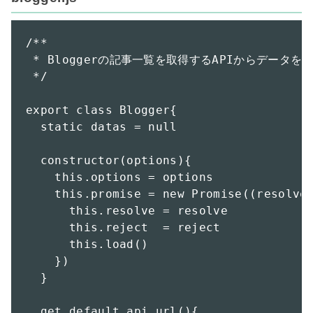
/**

 * Bloggerの記事一覧を取得するAPIからデータを
 */

export class Blogger{

  static datas = null

  constructor(options){

    this.options = options

    this.promise = new Promise((resolve,
      this.resolve = resolve

      this.reject  = reject

      this.load()

    })

  }

  get default_api_url(){
