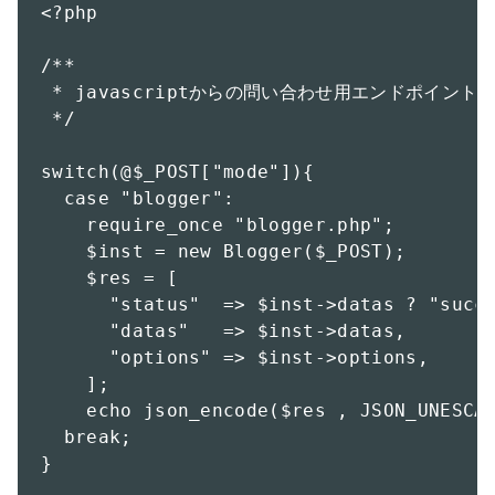
<?php

/**

 * javascriptからの問い合わせ用エンドポイント

 */

switch(@$_POST["mode"]){

  case "blogger":

    require_once "blogger.php";

    $inst = new Blogger($_POST);

    $res = [

      "status"  => $inst->datas ? "succe
      "datas"   => $inst->datas,

      "options" => $inst->options,

    ];

    echo json_encode($res , JSON_UNESCAP
  break;

}