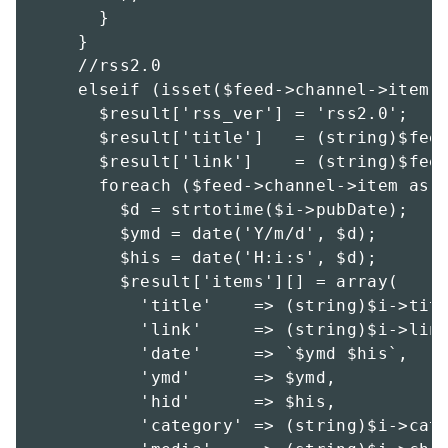
      }

    }

    //rss2.0

    elseif (isset($feed->channel->item))
      $result['rss_ver'] = 'rss2.0';

      $result['title']   = (string)$feed
      $result['link']    = (string)$feed
      foreach ($feed->channel->item as $
        $d = strtotime($i->pubDate);

        $ymd = date('Y/m/d', $d);

        $his = date('H:i:s', $d);

        $result['items'][] = array(

          'title'    => (string)$i->titl
          'link'     => (string)$i->link
          'date'     => `$ymd $his`,

          'ymd'      => $ymd,

          'hid'      => $his,

          'category' => (string)$i->cate