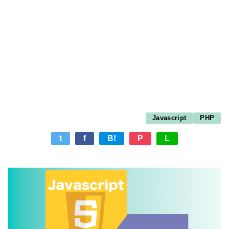
Javascript
PHP
t
f
B!
P
L