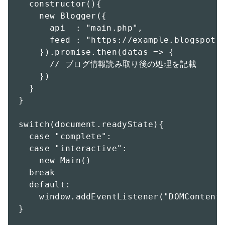
  constructor(){

    new Blogger({

      api  : "main.php",

      feed : "https://example.blogspot
    }).promise.then(datas => {

      // ブログ情報読み取り後の処理を記載

    })

  }

}

switch(document.readyState){

  case "complete":

  case "interactive":

    new Main()

  break

  default:

    window.addEventListener("DOMContentL
}