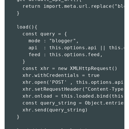
    return import.meta.url.replace("blog
  }

  load(){

    const query = {

      mode : "blogger",

      api  : this.options.api || this.de
      feed : this.options.feed,

    }

    const xhr = new XMLHttpRequest()

    xhr.withCredentials = true

    xhr.open('POST' , this.options.api ,
    xhr.setRequestHeader("Content-Type",
    xhr.onload = this.loaded.bind(this)

    const query_string = Object.entries(
    xhr.send(query_string)

  }
