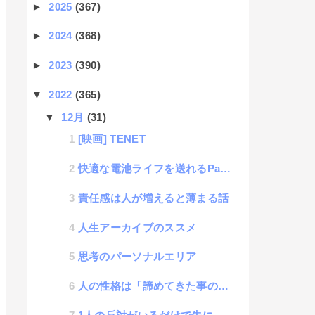
►
2025
(367)
►
2024
(368)
►
2023
(390)
▼
2022
(365)
▼
12月
(31)
[映画] TENET
快適な電池ライフを送れるPanasonicの充電器(BQ-CCA3)
責任感は人が増えると薄まる話
人生アーカイブのススメ
思考のパーソナルエリア
人の性格は「諦めてきた事の蓄積」で決まる話