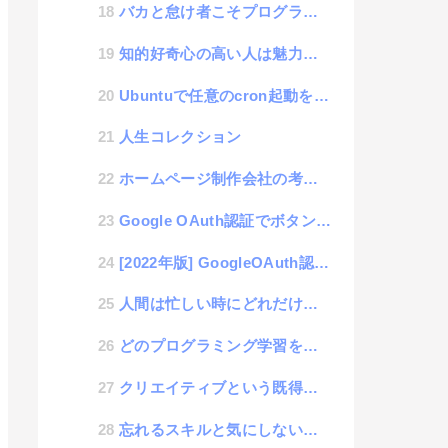
バカと怠け者こそプログラミングをやれ
知的好奇心の高い人は魅力的に見える話
Ubuntuで任意のcron起動を確認するストーリー
人生コレクション
ホームページ制作会社の考えるべきビジネス思考
Google OAuth認証でボタン配置方法（安定版）
[2022年版] GoogleOAuth認証の書き方
人間は忙しい時にどれだけ勉強できるかで価値が決まる
どのプログラミング学習を勉強すればいいか判断してくれるチェックリスト
クリエイティブという既得権益
忘れるスキルと気にしないスキル