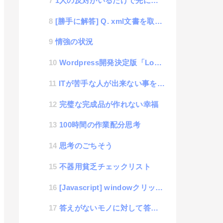
1人の反対がいるだけで先に進めない組織はオワコン
[勝手に解答] Q. xml文書を取り出して、解析したい
情強の状況
Wordpress開発決定版「Local By Flywheel」
ITが苦手な人が出来ない事を一瞬で解決してあげる話
完璧な完成品が作れない幸福
100時間の作業配分思考
思考のごちそう
不器用貧乏チェックリスト
[Javascript] windowクリックイベントとlabelタグを使った時の注意点
答えがないモノに対して答えを探す姿勢