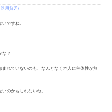
ord/器用貧乏/
いですね。

な？

恵まれていないのも、なんとなく本人に主体性が無
いのかもしれないね。
