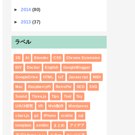
►
2014
(80)
►
2013
(37)
ラベル
3D
AI
Blender
CSS
Chrome Extension
DIY
Docker
English
GoogleBlogger
GoogleDrive
HTML
IoT
Javascript
MIDI
Mac
RaspberryPi
RetroPie
SEO
SVG
Sound
Three.js
Tips
Tool
Toy
UI/UX研究
VR
Web制作
Wordpress
chart.js
git
iPhone
mobile
sql
template
xmllint
まとめ
アイデア