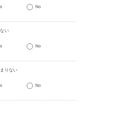
s
No
れない
s
No
あまりない
s
No