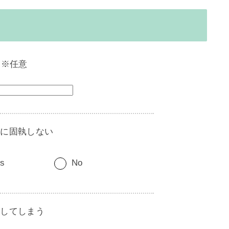
）※任意
事に固執しない
s
No
なしてしまう