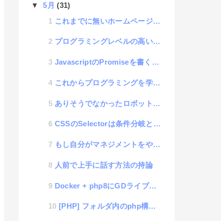
▼
5月
(31)
これまでに無いホームページの思考の「ヘッドレスDOM」についての話
プログラミングレベルの高い低いの話
JavascriptのPromiseを書くのがややこしいので忘れない為の覚書
これからプログラミングを学習する人にクイズを出すと挫折するかどうかが判断できる話
ありそうでなかったロボットを使った新規事業アイデアを公開
CSSのSelectorは条件分岐と考えるとわかりやすい話
もし自分がマネジメントをやっていなかったらという世界の空想
人前で上手に話す方法の持論
Docker + php8にGDライブラリをインストールするDockerfileの書き方
[PHP] フォルダ内のphp構文チェックを一括で行うコマンド