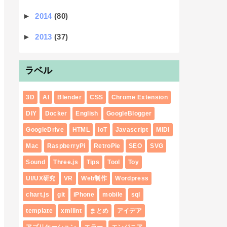
►
2014
(80)
►
2013
(37)
ラベル
3D
AI
Blender
CSS
Chrome Extension
DIY
Docker
English
GoogleBlogger
GoogleDrive
HTML
IoT
Javascript
MIDI
Mac
RaspberryPi
RetroPie
SEO
SVG
Sound
Three.js
Tips
Tool
Toy
UI/UX研究
VR
Web制作
Wordpress
chart.js
git
iPhone
mobile
sql
template
xmllint
まとめ
アイデア