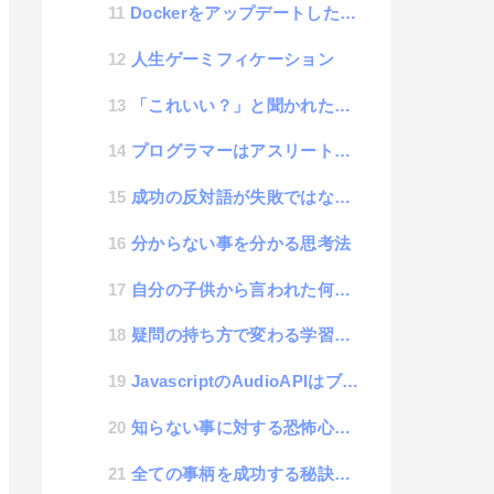
DockerをアップデートしたらNodejsが立ち上がらなくなった話
人生ゲーミフィケーション
「これいい？」と聞かれた時、いいのか？悪いのか？
プログラマーはアスリートという話
成功の反対語が失敗ではない事に気がついた話
分からない事を分かる思考法
自分の子供から言われた何とも嬉しかった言葉
疑問の持ち方で変わる学習効率の話
JavascriptのAudioAPIはブラウザ毎に大きな仕様の違いがある話
知らない事に対する恐怖心と好奇心
全ての事柄を成功する秘訣は、できるかできないかの見極め