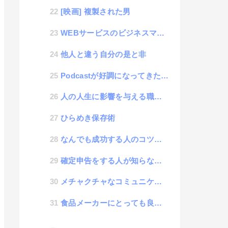
[映画] 複製された男
WEBサービスのビジネスマネタイズを考える時のコツ
他人と違う自分の是と非
Podcastが好調になってきたので「ユゲ塾」という無料プログラミングスクールを始めてみた話
人の人生に影響を与える職業の話
ひらめき保存術
なんでも成功する人のコツがわかった話
確定申告をする人が知らないといけないインボイス制度と電子帳簿保存法をようやく理解できた話
メチャクチャなコミュニケーション術
食品メーカーにとっても良いアイデア差し上げます