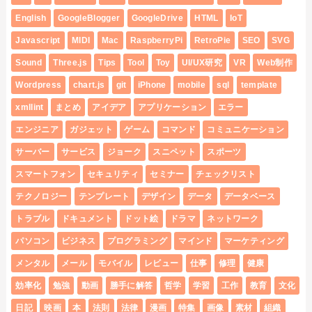
English
GoogleBlogger
GoogleDrive
HTML
IoT
Javascript
MIDI
Mac
RaspberryPi
RetroPie
SEO
SVG
Sound
Three.js
Tips
Tool
Toy
UI/UX研究
VR
Web制作
Wordpress
chart.js
git
iPhone
mobile
sql
template
xmllint
まとめ
アイデア
アプリケーション
エラー
エンジニア
ガジェット
ゲーム
コマンド
コミュニケーション
サーバー
サービス
ジョーク
スニペット
スポーツ
スマートフォン
セキュリティ
セミナー
チェックリスト
テクノロジー
テンプレート
デザイン
データ
データベース
トラブル
ドキュメント
ドット絵
ドラマ
ネットワーク
パソコン
ビジネス
プログラミング
マインド
マーケティング
メンタル
メール
モバイル
レビュー
仕事
修理
健康
効率化
勉強
動画
勝手に解答
哲学
学習
工作
教育
文化
日記
映画
本
法則
法律
漫画
特集
画像
素材
組織