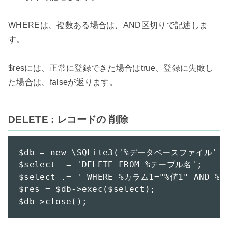
WHEREは、複数ある場合は、AND区切りで記述しま
す。

$resには、正常に登録できた場合はtrue、登録に失敗し
た場合は、falseが返ります。

DELETE : レコードの 削除
$db = new \SQLite3('%データベースファイル');

$select  = 'DELETE FROM %テーブル名';

$select .= ' WHERE %カラム1="%値1" AND %カ
$res = $db->exec($select);

$db->close();