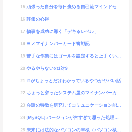
頑張った自分を毎日褒める自己流マインドセット術
評価の心得
物事を成功に導く「デキるレベル」
ヨメマイナンバーカード奮戦記
苦手な作業にはゴールを設定すると上手くいく話
やるやらないの1対9
ITがちょっとだけわかっているやつがヤバい話
ちょっと穿ったシステム屋のマイナンバーカードアイデアの話
会話の特徴を研究してコミュニケーション能力を爆上げする話
[MySQL] バージョンが古すぎて思った処理が行えない話
未来には法的なパソコンの車検（パソコン検査）が発生するかもという想像話