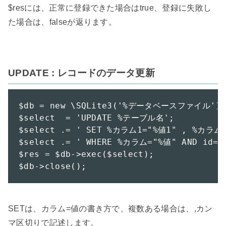
$resには、正常に登録できた場合はtrue、登録に失敗し
た場合は、falseが返ります。

UPDATE : レコードのデータ更新
$db = new \SQLite3('%データベースファイル');

$select  = 'UPDATE %テーブル名';

$select .= ' SET %カラム1="%値1" , %カラム2
$select .= ' WHERE %カラム="%値" AND id="1
$res = $db->exec($select);

$db->close();
SETは、カラム=値の書き方で、複数ある場合は、,カン
マ区切りで記述します。
