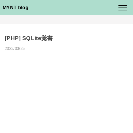
MYNT blog
[PHP] SQLite覚書
2023/03/25