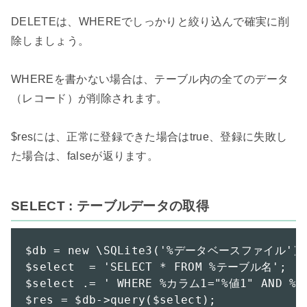
DELETEは、WHEREでしっかりと絞り込んで確実に削
除しましょう。

WHEREを書かない場合は、テーブル内の全てのデータ
（レコード）が削除されます。

$resには、正常に登録できた場合はtrue、登録に失敗し
た場合は、falseが返ります。

SELECT : テーブルデータの取得
$db = new \SQLite3('%データベースファイル');

$select  = 'SELECT * FROM %テーブル名';

$select .= ' WHERE %カラム1="%値1" AND %カ
$res = $db->query($select);
