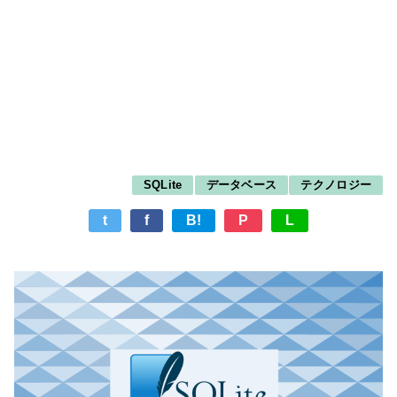
SQLite
データベース
テクノロジー
t
f
B!
P
L