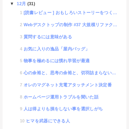
▼
12月
(31)
[読書レビュー ] おもしろいストーリーをつくろう２：おもてなしで考えるゲーム設計７章
Webデスクトップの制作 #37 大規模リファクタリング
質問するには意味がある
お気に入りの逸品「屋内バッグ」
物事を極めるには慣れ学習が最適
心の余裕と、思考の余裕と、切羽詰まらない余裕の考え方
オレのマグネット充電アタッチメント決定番
ホームページ運用トラブルを聞いた話
人は得よりも損をしない事を選択しがち
ヒマを武器にできる人