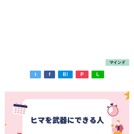
マインド
t
f
B!
P
L