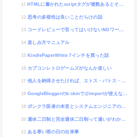
HTMLに書かれたscriptタグが複数あるとそれぞれのスコープは共通になるのか？
思考の多様性は良いことだらけの話
コードレビューで言ってはいけないNGワード集
楽しみ方マニュアル
KindlePaperWhite 7インチを買った話
カプコンレトロゲームズがなんか楽しい
他人を納得させたければ、エトス・パトス・ロゴスせよ。
GoogleBloggerのb:skinで@importが使えなくてfont読み込みができない時の対応方法
ボンクラ医者の本音とシステムエンジニアの類似
週休二日制と完全週休二日制って違いがわからない人が悪いのではなくて名称が悪いと思わない？
ある寒い雨の日の出来事