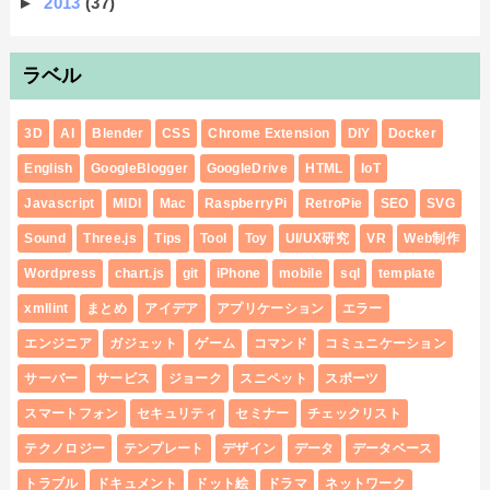
►
2013
(37)
ラベル
3D
AI
Blender
CSS
Chrome Extension
DIY
Docker
English
GoogleBlogger
GoogleDrive
HTML
IoT
Javascript
MIDI
Mac
RaspberryPi
RetroPie
SEO
SVG
Sound
Three.js
Tips
Tool
Toy
UI/UX研究
VR
Web制作
Wordpress
chart.js
git
iPhone
mobile
sql
template
xmllint
まとめ
アイデア
アプリケーション
エラー
エンジニア
ガジェット
ゲーム
コマンド
コミュニケーション
サーバー
サービス
ジョーク
スニペット
スポーツ
スマートフォン
セキュリティ
セミナー
チェックリスト
テクノロジー
テンプレート
デザイン
データ
データベース
トラブル
ドキュメント
ドット絵
ドラマ
ネットワーク