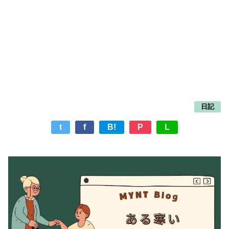
日記
t
f
B!
P
L