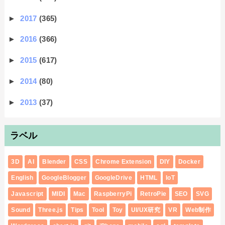
►
2017
(365)
►
2016
(366)
►
2015
(617)
►
2014
(80)
►
2013
(37)
ラベル
3D
AI
Blender
CSS
Chrome Extension
DIY
Docker
English
GoogleBlogger
GoogleDrive
HTML
IoT
Javascript
MIDI
Mac
RaspberryPi
RetroPie
SEO
SVG
Sound
Three.js
Tips
Tool
Toy
UI/UX研究
VR
Web制作