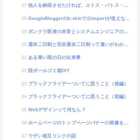
他人を納得させたければ、エトス・パトス・ロゴスせよ。
GoogleBloggerのb:skinで@importが使えなくてfont読み込みができない時の対応方法
ボンクラ医者の本音とシステムエンジニアの類似
週休二日制と完全週休二日制って違いがわからない人が悪いのではなくて名称が悪いと思わない？
ある寒い雨の日の出来事
段ボールゴミ箱DIY
ブラックフライデーついてに思うこと（後編）
ブラックフライデーついてに思うこと（前編）
Webデザインって何なん？
ホームページのトップページバナーの画像をいい感じに自動で切替える方法
ウザい相互リンクの話