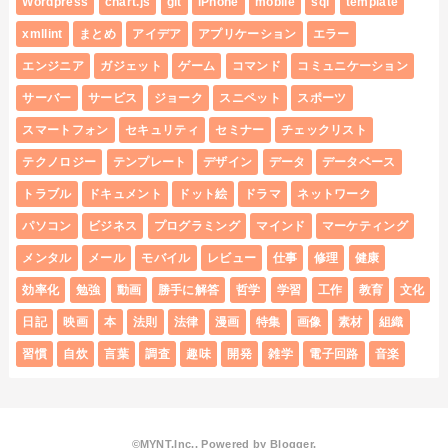
Wordpress
chart.js
git
iPhone
mobile
sql
template
xmllint
まとめ
アイデア
アプリケーション
エラー
エンジニア
ガジェット
ゲーム
コマンド
コミュニケーション
サーバー
サービス
ジョーク
スニペット
スポーツ
スマートフォン
セキュリティ
セミナー
チェックリスト
テクノロジー
テンプレート
デザイン
データ
データベース
トラブル
ドキュメント
ドット絵
ドラマ
ネットワーク
パソコン
ビジネス
プログラミング
マインド
マーケティング
メンタル
メール
モバイル
レビュー
仕事
修理
健康
効率化
勉強
動画
勝手に解答
哲学
学習
工作
教育
文化
日記
映画
本
法則
法律
漫画
特集
画像
素材
組織
習慣
自炊
言葉
調査
趣味
開発
雑学
電子回路
音楽
©MYNT,Inc.. Powered by
Blogger
.