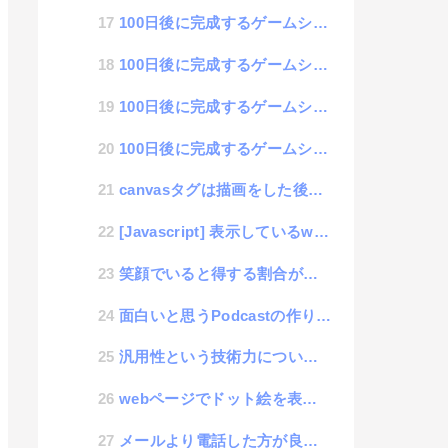
100日後に完成するゲームシステム 4日目「マップパターンシステム」
100日後に完成するゲームシステム 3日目「木や岩の配置」
100日後に完成するゲームシステム 2日目「基本フィールドの構築」
100日後に完成するゲームシステム 1日目「思い立ったが吉日」
canvasタグは描画をした後サイズを変更すると内容が消えるよ
[Javascript] 表示しているwebページのHTMLソースを取得する方法
笑顔でいると得する割合が大きくなる話
面白いと思うPodcastの作り方を分析する話
汎用性という技術力について考える
webページでドット絵を表示させる時のお作法
メールより電話した方が良いという思考