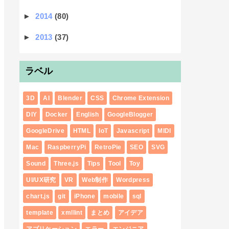
►
2014
(80)
►
2013
(37)
ラベル
3D
AI
Blender
CSS
Chrome Extension
DIY
Docker
English
GoogleBlogger
GoogleDrive
HTML
IoT
Javascript
MIDI
Mac
RaspberryPi
RetroPie
SEO
SVG
Sound
Three.js
Tips
Tool
Toy
UI/UX研究
VR
Web制作
Wordpress
chart.js
git
iPhone
mobile
sql
template
xmllint
まとめ
アイデア