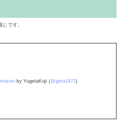
じです。

imation
 by YugetaKoji (
@geta1972
)
