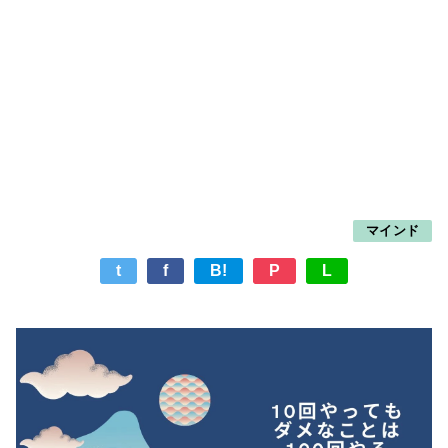
マインド
t
f
B!
P
L