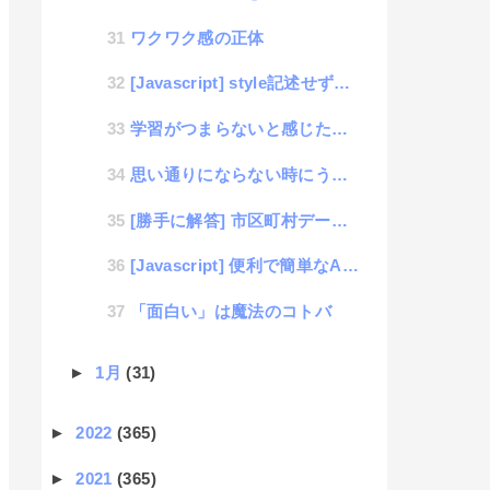
ワクワク感の正体
[Javascript] style記述せずにできるanimate機能がメタクソ便利
学習がつまらないと感じた人のための楽しい学習を追求する話
思い通りにならない時にうまくいく方法を見つけた話
[勝手に解答] 市区町村データをグループ別にリスト表示
[Javascript] 便利で簡単なAjaxの書き方いろいろ（初心者学習用）
「面白い」は魔法のコトバ
►
1月
(31)
►
2022
(365)
►
2021
(365)