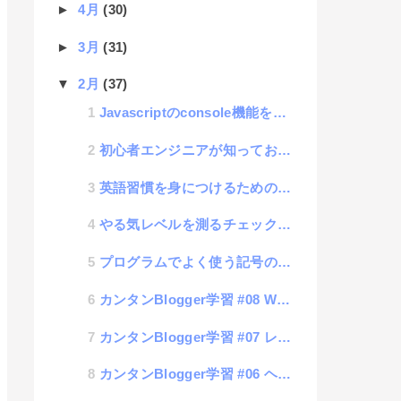
►
4月
(30)
►
3月
(31)
▼
2月
(37)
Javascriptのconsole機能を極めて開発効率アップする方法
初心者エンジニアが知っておくべきプログラミングルール「負荷について」
英語習慣を身につけるための機能をホームページに設置してみた
やる気レベルを測るチェックリスト
プログラムでよく使う記号の読み方を知って学習効率をアップ
カンタンBlogger学習 #08 WEBページ実装サンプル
カンタンBlogger学習 #07 レイアウトでサイドメニューを追加
カンタンBlogger学習 #06 ヘッダメニューのウィジェット化