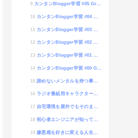
カンタンBlogger学習 #05 Gridデザインのテーマ作成
カンタンBlogger学習 #04 ページの表示（データ取得）についての学習
カンタンBlogger学習 #03 ページ種別判定処理
カンタンBlogger学習 #02 テーマカスタマイズの基礎
カンタンBlogger学習 #01 事前準備
カンタンBlogger学習 #00 GoogleBloggerでホームページが作れる?
諦めないメンタルを持つ事で物事を成功させる「アキラメンタル」
ラジオ番組用キャラクター考案
自宅環境を屋外でもそのまま使えるVPN環境構築設定して快適テレワークした話
初心者エンジニアが知っておくべきプログラミングルール「if文は左右どっち配置が正解？」
嫌悪感を好きに変える人生向上術