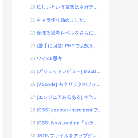
忙しいという言葉はネガティブなのか？
キャラ作り始めました。
深ぼる思考レベルをさらに深くする為の思考
[勝手に回答] PHPで乱数を配列に格納
ワイ2.0思考
[ガジェットレビュー] MacBookAir(2022 M2チップ)+外付けキーボード+MagicT...
[VScode] 右クリックのフォルダで開く「クィックアクション」に登録して作業効率化する方法
[エンジニアあるある] 本当にあった、フワっとしたシステムオーダー
[CSS] counter-incrementで連番数値を表示する覚書
[CSS] NowLoading「ホラー調」
JSONファイルをアップグレードさせたJSONSフォーマットの紹介