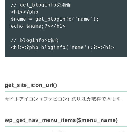
// get_bloginfoの場合

<h1><?php

$name = get_bloginfo('name');

echo $name;?></h1>

// bloginfoの場合

<h1><?php bloginfo('name');?></h1>
get_site_icon_url()
サイトアイコン（ファビコン）のURLが取得できます。

wp_get_nav_menu_items($menu_name)