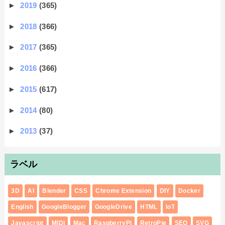
►
2019
(365)
►
2018
(366)
►
2017
(365)
►
2016
(366)
►
2015
(617)
►
2014
(80)
►
2013
(37)
ラベル
3D
AI
Blender
CSS
Chrome Extension
DIY
Docker
English
GoogleBlogger
GoogleDrive
HTML
IoT
Javascript
MIDI
Mac
RaspberryPi
RetroPie
SEO
SVG