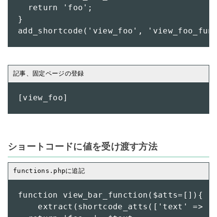
  return 'foo';

}

add_shortcode('view_foo', 'view_foo_fun
[view_foo]
ショートコードに値を受け渡す方法
function view_bar_function($atts=[]){

    extract(shortcode_atts(['text' => ''