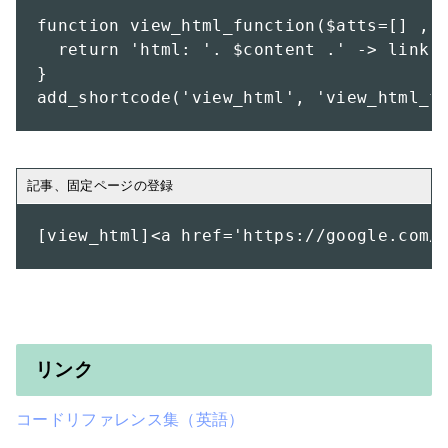
function view_html_function($atts=[] , $
  return 'html: '. $content .' -> link';
}

add_shortcode('view_html', 'view_html_f
[view_html]<a href='https://google.com/
リンク
コードリファレンス集（英語）