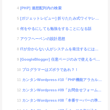
[PHP] 連想配列内の検索
[ガジェットレビュー] 折りたたみ式ワイヤレス・キーボード(EWIN)
何をやるにしても勉強をすることになる話
アウフヘーベンの設計思想
ITが分からない人がシステムを発注するにはどうすりゃいいの？
[GoogleBlogger] 任意ページのみで使えるページネーション（コピペで使えるソースを公開）
プログラマーはズボラであれ？！
カンタンWordpress #10「PHP機能アラカルト」
カンタンWordpress #09「お問合せフォームの作り方」
カンタンWordpress #08「本番サーバーの準備とデータの移行作業」