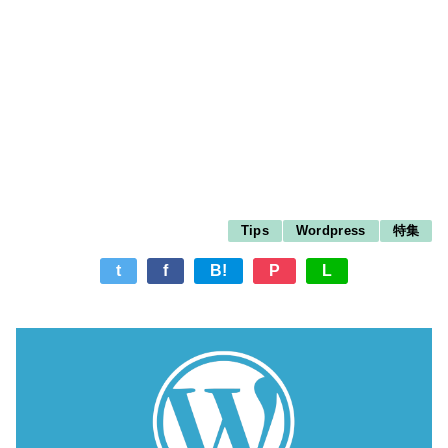
Tips
Wordpress
特集
t
f
B!
P
L