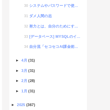
システムやパスワードで使ってはいけない文字列
ダメ人間の志
努力とは、自分のためにするものではなく、人のためにすると報われる
[データベース] MYSQLのインクリメントを深掘りするアラカルト
自分流「セコセコAI課金術」サブスクにをコスパ良く使い倒す方法
►
4月
(31)
►
3月
(31)
►
2月
(28)
►
1月
(31)
►
2025
(367)