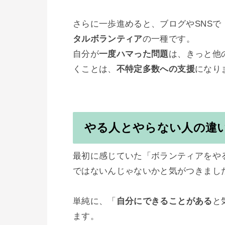
さらに一歩進めると、ブログやSNS
タルボランティア
の一種です。

自分が
一度ハマった問題
は、きっと他
くことは、
不特定多数への支援
になりま
やる人とやらない人の違
最初に感じていた「ボランティアをや
ではないんじゃないかと気がつきました
単純に、「
自分にできることがある
と
ます。
