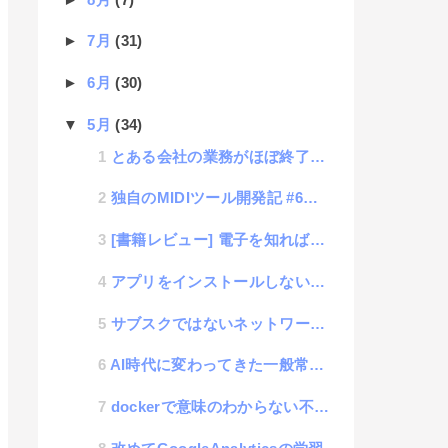
►
7月
(31)
►
6月
(30)
▼
5月
(34)
とある会社の業務がほぼ終了したのでその現場での学習ポイントの書き残し
独自のMIDIツール開発記 #6「AIに作曲させる機能の巻」
[書籍レビュー] 電子を知れば科学がわかる
アプリをインストールしないと使えないサービスがウザすぎる話
サブスクではないネットワークストレージのpCloud
AI時代に変わってきた一般常識について考える
dockerで意味のわからない不具合事象が発生した話