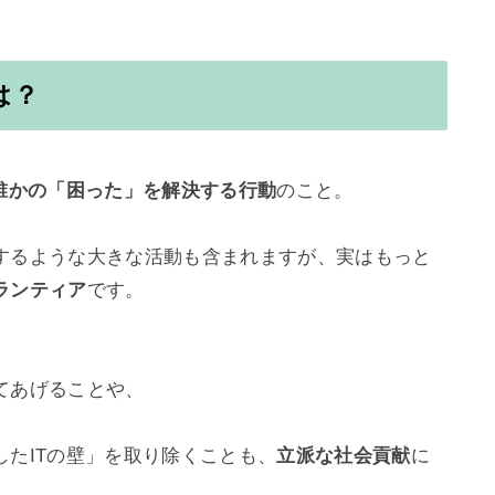
は？
誰かの「困った」を解決する行動
のこと。

するような大きな活動も含まれますが、実はもっと
ランティア
です。

あげることや、



たITの壁」を取り除くことも、
立派な社会貢献
に