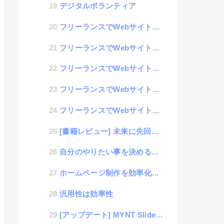
デジタルボランティア
フリーランスでWebサイト制作を目指す学習 #5 「初級編 : Javascriptの基礎学習」
フリーランスでWebサイト制作を目指す学習 #4 「初級編 : CSSの基礎学習」
フリーランスでWebサイト制作を目指す学習 #3 「初級編 : HTMLの基礎学習」
フリーランスでWebサイト制作を目指す学習 #2 「Web制作に必要な共通スキル」
フリーランスでWebサイト制作を目指す学習 #1 「Web制作のジャンルについて」
[書籍レビュー] 未来に先回りする思考法
自分のやりたい事を決めるのは自分ではないかもしれない話
ホームページ制作を効率化させるための作業を図解しておくブログ
汎用性は効率性
[アップデート] MYNT Sliderに、継続スクロール機能の追加（AI開発事例）