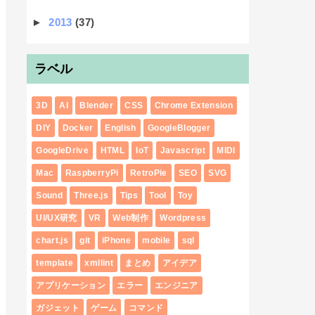
►
2013
(37)
ラベル
3D
AI
Blender
CSS
Chrome Extension
DIY
Docker
English
GoogleBlogger
GoogleDrive
HTML
IoT
Javascript
MIDI
Mac
RaspberryPi
RetroPie
SEO
SVG
Sound
Three.js
Tips
Tool
Toy
UI/UX研究
VR
Web制作
Wordpress
chart.js
git
iPhone
mobile
sql
template
xmllint
まとめ
アイデア
アプリケーション
エラー
エンジニア
ガジェット
ゲーム
コマンド