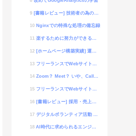
改めてGoogleAnalyticsの学習
[書籍レビュー] 技術者の為のテクニカルライティング入門講座
Nginxでの特殊な処理の備忘録
楽するために努力ができる人が優秀（エンジニア的思考改善講座）
[ホームページ構築実績] 運用0円で作ったホームページの話
フリーランスでWebサイト制作を目指す学習 #7 「中級編 : CSSのセレクタ」
Zoom？ Meet？ いや、CallMyntでしょ！
フリーランスでWebサイト制作を目指す学習 #6 「中級編 : HTMLのタグの深掘り」
[書籍レビュー] 採用・売上を良くしたければ本を書きなさい
デジタルボランティア活動 制作者編
AI時代に求められるエンジニアの設計力