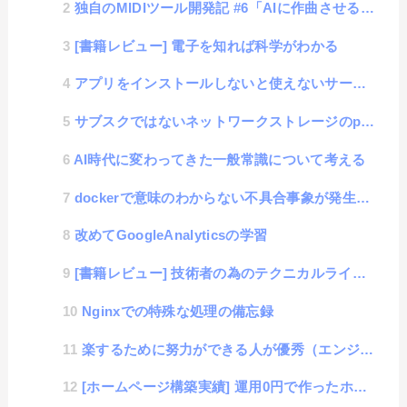
独自のMIDIツール開発記 #6「AIに作曲させる機能の巻」
[書籍レビュー] 電子を知れば科学がわかる
アプリをインストールしないと使えないサービスがウザすぎる話
サブスクではないネットワークストレージのpCloud
AI時代に変わってきた一般常識について考える
dockerで意味のわからない不具合事象が発生した話
改めてGoogleAnalyticsの学習
[書籍レビュー] 技術者の為のテクニカルライティング入門講座
Nginxでの特殊な処理の備忘録
楽するために努力ができる人が優秀（エンジニア的思考改善講座）
[ホームページ構築実績] 運用0円で作ったホームページの話