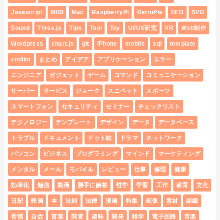
Javascript
MIDI
Mac
RaspberryPi
RetroPie
SEO
SVG
Sound
Three.js
Tips
Tool
Toy
UI/UX研究
VR
Web制作
Wordpress
chart.js
git
iPhone
mobile
sql
template
xmllint
まとめ
アイデア
アプリケーション
エラー
エンジニア
ガジェット
ゲーム
コマンド
コミュニケーション
サーバー
サービス
ジョーク
スニペット
スポーツ
スマートフォン
セキュリティ
セミナー
チェックリスト
テクノロジー
テンプレート
デザイン
データ
データベース
トラブル
ドキュメント
ドット絵
ドラマ
ネットワーク
パソコン
ビジネス
プログラミング
マインド
マーケティング
メンタル
メール
モバイル
レビュー
仕事
修理
健康
効率化
勉強
動画
勝手に解答
哲学
学習
工作
教育
文化
日記
映画
本
法則
法律
漫画
特集
画像
素材
組織
習慣
自炊
言葉
調査
趣味
開発
雑学
電子回路
音楽