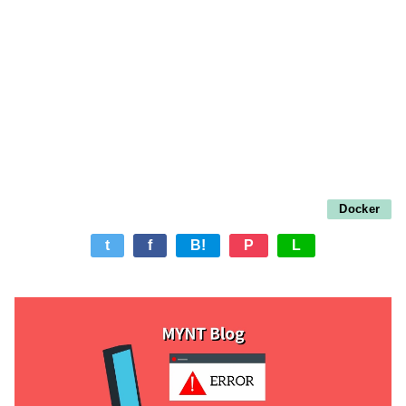
Docker
t
f
B!
P
L