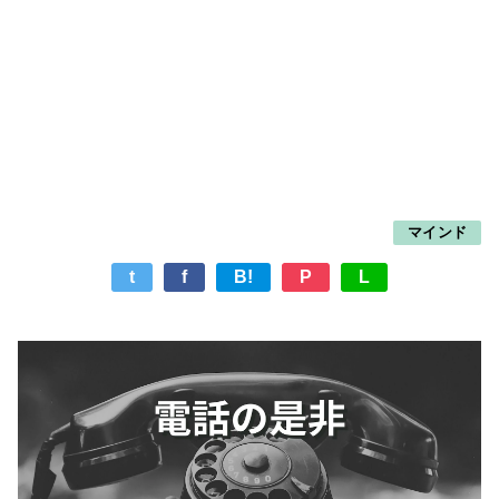
マインド
t
f
B!
P
L