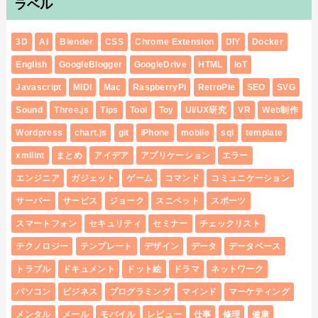
ラベル
3D
AI
Blender
CSS
Chrome Extension
DIY
Docker
English
GoogleBlogger
GoogleDrive
HTML
IoT
Javascript
MIDI
Mac
RaspberryPi
RetroPie
SEO
SVG
Sound
Three.js
Tips
Tool
Toy
UI/UX研究
VR
Web制作
Wordpress
chart.js
git
iPhone
mobile
sql
template
xmllint
まとめ
アイデア
アプリケーション
エラー
エンジニア
ガジェット
ゲーム
コマンド
コミュニケーション
サーバー
サービス
ジョーク
スニペット
スポーツ
スマートフォン
セキュリティ
セミナー
チェックリスト
テクノロジー
テンプレート
デザイン
データ
データベース
トラブル
ドキュメント
ドット絵
ドラマ
ネットワーク
パソコン
ビジネス
プログラミング
マインド
マーケティング
メンタル
メール
モバイル
レビュー
仕事
修理
健康