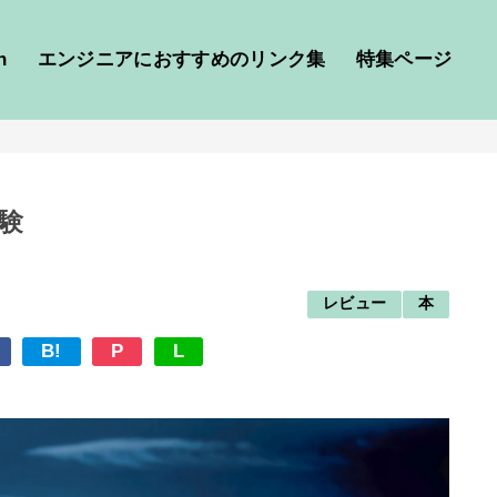
h
エンジニアにおすすめのリンク集
特集ページ
実験
レビュー
本
B!
P
L