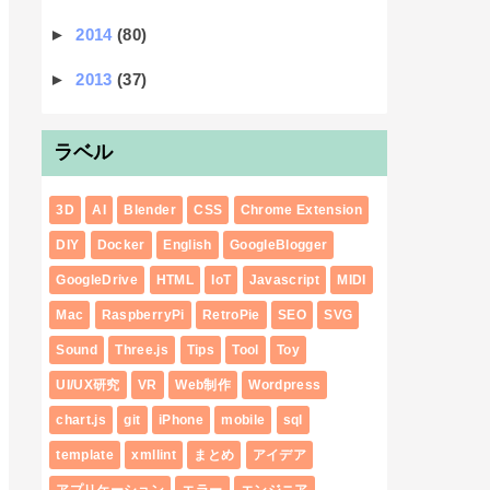
►
2014
(80)
►
2013
(37)
ラベル
3D
AI
Blender
CSS
Chrome Extension
DIY
Docker
English
GoogleBlogger
GoogleDrive
HTML
IoT
Javascript
MIDI
Mac
RaspberryPi
RetroPie
SEO
SVG
Sound
Three.js
Tips
Tool
Toy
UI/UX研究
VR
Web制作
Wordpress
chart.js
git
iPhone
mobile
sql
template
xmllint
まとめ
アイデア