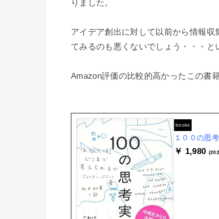
りました。

アイデア創出に対して以前から情報収
てみるのも悪くないでしょう・・・とい
books
１００の思考実
￥ 1,980
(20