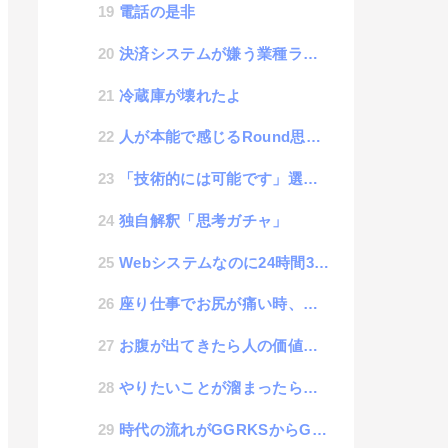
電話の是非
決済システムが嫌う業種ランキング
冷蔵庫が壊れたよ
人が本能で感じるRound思考とFloor思考などのナンバートリック効果
「技術的には可能です」選手権
独自解釈「思考ガチャ」
Webシステムなのに24時間365日に対応していないサービスについて考える
座り仕事でお尻が痛い時、どうすればいい？
お腹が出てきたら人の価値が下がると思い込んでいた話
やりたいことが溜まったら読むブログ
時代の流れがGGRKSからGPRKSになった話