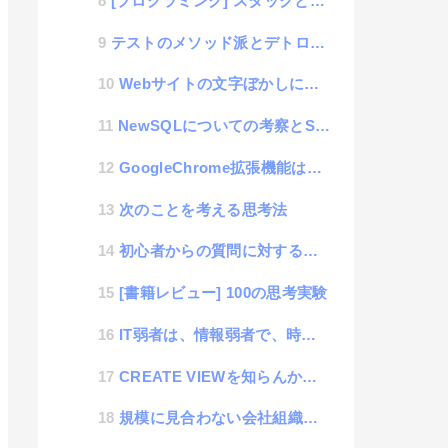
[プログラミング] スタックとキューの違い
テストのメソッド派とデトロイト派についての話
Webサイトの文字ぼかしについて考える
NewSQLについての考察とSQLの未来予測
GoogleChrome拡張機能は素晴らしい
次のことを考える思考法
初心者からの質問に対するアホ回答
[書籍レビュー] 100の思考実験
IT弱者は、情報弱者で、時代の流行弱者でもある話
CREATE VIEWを知らんかった話
規模に見合わない会社組織の実態