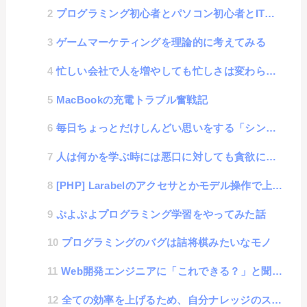
プログラミング初心者とパソコン初心者とITデジタル初心者
ゲームマーケティングを理論的に考えてみる
忙しい会社で人を増やしても忙しさは変わらないという話
MacBookの充電トラブル奮戦記
毎日ちょっとだけしんどい思いをする「シンドイ貯金」をすると、未来が楽しくなる話
人は何かを学ぶ時には悪口に対しても貪欲になる
[PHP] Larabelのアクセサとかモデル操作で上手くいかんかった話
ぷよぷよプログラミング学習をやってみた話
プログラミングのバグは詰将棋みたいなモノ
Web開発エンジニアに「これできる？」と聞いて何て答えるか選手権
全ての効率を上げるため、自分ナレッジのススメ