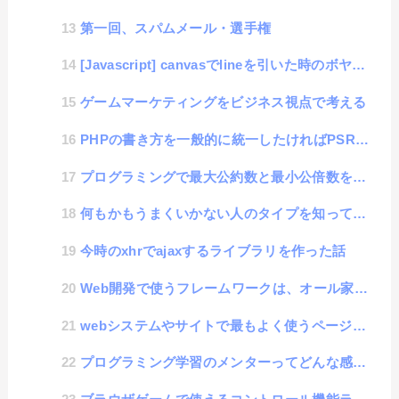
第一回、スパムメール・選手権
[Javascript] canvasでlineを引いた時のボヤけを回避する方法
ゲームマーケティングをビジネス視点で考える
PHPの書き方を一般的に統一したければPSR読みや！
プログラミングで最大公約数と最小公倍数を求めるプログラムに挑戦
何もかもうまくいかない人のタイプを知ってセルフコントロールする方法
今時のxhrでajaxするライブラリを作った話
Web開発で使うフレームワークは、オール家電のモデルルームのようなもの
webシステムやサイトで最もよく使うページネーション処理はLaravelでPagenateするよりも...
プログラミング学習のメンターってどんな感じ？