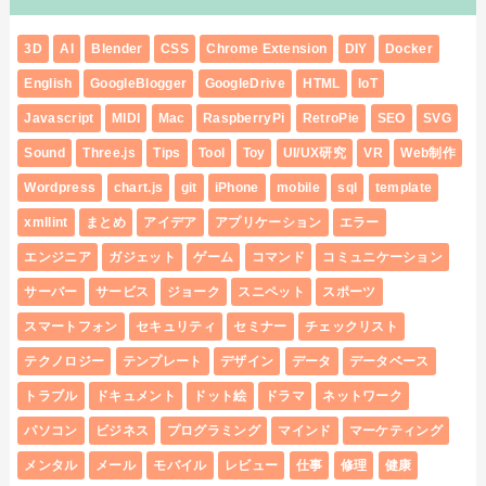
3D
AI
Blender
CSS
Chrome Extension
DIY
Docker
English
GoogleBlogger
GoogleDrive
HTML
IoT
Javascript
MIDI
Mac
RaspberryPi
RetroPie
SEO
SVG
Sound
Three.js
Tips
Tool
Toy
UI/UX研究
VR
Web制作
Wordpress
chart.js
git
iPhone
mobile
sql
template
xmllint
まとめ
アイデア
アプリケーション
エラー
エンジニア
ガジェット
ゲーム
コマンド
コミュニケーション
サーバー
サービス
ジョーク
スニペット
スポーツ
スマートフォン
セキュリティ
セミナー
チェックリスト
テクノロジー
テンプレート
デザイン
データ
データベース
トラブル
ドキュメント
ドット絵
ドラマ
ネットワーク
パソコン
ビジネス
プログラミング
マインド
マーケティング
メンタル
メール
モバイル
レビュー
仕事
修理
健康