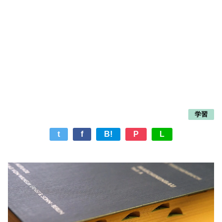
学習
t
f
B!
P
L