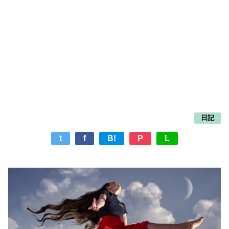
日記
t
f
B!
P
L