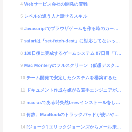
Webサービス会社の開発の苦難
レベルの違う人と話せるスキル
Javascriptでブラウザゲームを作る時のカーソルイベント・ベストプラクティス
safariは「set-fetch-dest」に対応してないっちゅうねん
100日後に完成するゲームシステム 87日目「Three.jsの環境構築がとってもめんどくさかった話」
Mac Monteryのフルスクリーン（仮想デスクトップ）不具合を見つけたので調査した話
チーム開発で安定したシステムを構築するために必要な事
ドキュメント作成を嫌がる若手エンジニアがいたんですよ〜
mac osである時突然brewインストールをしてあったphpがundefinedとなった話
何故、MacBookのトラックパッドが使いやすいのか今更気がついた話
[ジョーク] エリックジョーンズからメール来たら「オトトイキヤガレ」システムを使おう！