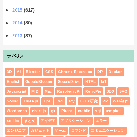
►
2015
(617)
►
2014
(80)
►
2013
(37)
ラベル
3D
AI
Blender
CSS
Chrome Extension
DIY
Docker
English
GoogleBlogger
GoogleDrive
HTML
IoT
Javascript
MIDI
Mac
RaspberryPi
RetroPie
SEO
SVG
Sound
Three.js
Tips
Tool
Toy
UI/UX研究
VR
Web制作
Wordpress
chart.js
git
iPhone
mobile
sql
template
xmllint
まとめ
アイデア
アプリケーション
エラー
エンジニア
ガジェット
ゲーム
コマンド
コミュニケーション