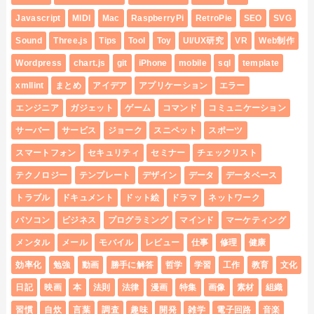
Javascript
MIDI
Mac
RaspberryPi
RetroPie
SEO
SVG
Sound
Three.js
Tips
Tool
Toy
UI/UX研究
VR
Web制作
Wordpress
chart.js
git
iPhone
mobile
sql
template
xmllint
まとめ
アイデア
アプリケーション
エラー
エンジニア
ガジェット
ゲーム
コマンド
コミュニケーション
サーバー
サービス
ジョーク
スニペット
スポーツ
スマートフォン
セキュリティ
セミナー
チェックリスト
テクノロジー
テンプレート
デザイン
データ
データベース
トラブル
ドキュメント
ドット絵
ドラマ
ネットワーク
パソコン
ビジネス
プログラミング
マインド
マーケティング
メンタル
メール
モバイル
レビュー
仕事
修理
健康
効率化
勉強
動画
勝手に解答
哲学
学習
工作
教育
文化
日記
映画
本
法則
法律
漫画
特集
画像
素材
組織
習慣
自炊
言葉
調査
趣味
開発
雑学
電子回路
音楽