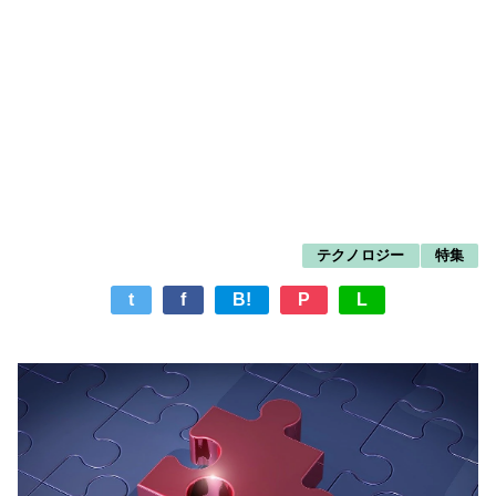
テクノロジー
特集
t
f
B!
P
L