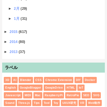
►
2月
(29)
►
1月
(31)
►
2015
(617)
►
2014
(80)
►
2013
(37)
ラベル
3D
AI
Blender
CSS
Chrome Extension
DIY
Docker
English
GoogleBlogger
GoogleDrive
HTML
IoT
Javascript
MIDI
Mac
RaspberryPi
RetroPie
SEO
SVG
Sound
Three.js
Tips
Tool
Toy
UI/UX研究
VR
Web制作