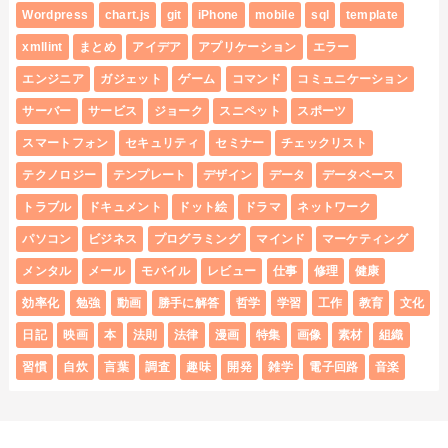
Wordpress
chart.js
git
iPhone
mobile
sql
template
xmllint
まとめ
アイデア
アプリケーション
エラー
エンジニア
ガジェット
ゲーム
コマンド
コミュニケーション
サーバー
サービス
ジョーク
スニペット
スポーツ
スマートフォン
セキュリティ
セミナー
チェックリスト
テクノロジー
テンプレート
デザイン
データ
データベース
トラブル
ドキュメント
ドット絵
ドラマ
ネットワーク
パソコン
ビジネス
プログラミング
マインド
マーケティング
メンタル
メール
モバイル
レビュー
仕事
修理
健康
効率化
勉強
動画
勝手に解答
哲学
学習
工作
教育
文化
日記
映画
本
法則
法律
漫画
特集
画像
素材
組織
習慣
自炊
言葉
調査
趣味
開発
雑学
電子回路
音楽