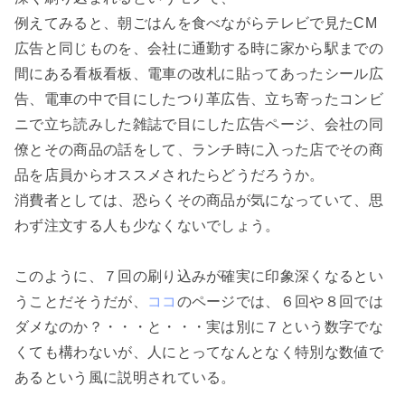
例えてみると、朝ごはんを食べながらテレビで見たCM
広告と同じものを、会社に通勤する時に家から駅までの
間にある看板看板、電車の改札に貼ってあったシール広
告、電車の中で目にしたつり革広告、立ち寄ったコンビ
ニで立ち読みした雑誌で目にした広告ページ、会社の同
僚とその商品の話をして、ランチ時に入った店でその商
品を店員からオススメされたらどうだろうか。

消費者としては、恐らくその商品が気になっていて、思
わず注文する人も少なくないでしょう。

このように、７回の刷り込みが確実に印象深くなるとい
うことだそうだが、
ココ
のページでは、６回や８回では
ダメなのか？・・・と・・・実は別に７という数字でな
くても構わないが、人にとってなんとなく特別な数値で
あるという風に説明されている。
