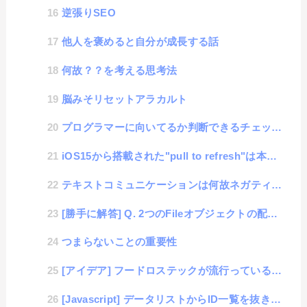
逆張りSEO
他人を褒めると自分が成長する話
何故？？を考える思考法
脳みそリセットアラカルト
プログラマーに向いてるか判断できるチェックリスト
iOS15から搭載された"pull to refresh"は本当にいらん機能
テキストコミュニケーションは何故ネガティブに受け取りがちなのか？
[勝手に解答] Q. 2つのFileオブジェクトの配列を比較し、重複するデータを削除したい
つまらないことの重要性
[アイデア] フードロステックが流行っているがキャンセルテックという新たなビジネスを考えた話
[Javascript] データリストからID一覧を抜き出してunique処理する簡単な方法