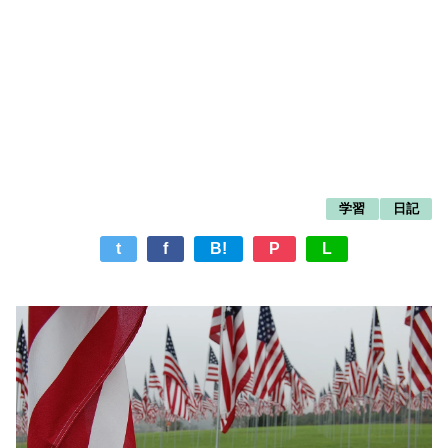
学習
日記
t
f
B!
P
L