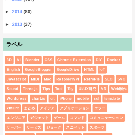
►
2014
(80)
►
2013
(37)
ラベル
3D
AI
Blender
CSS
Chrome Extension
DIY
Docker
English
GoogleBlogger
GoogleDrive
HTML
IoT
Javascript
MIDI
Mac
RaspberryPi
RetroPie
SEO
SVG
Sound
Three.js
Tips
Tool
Toy
UI/UX研究
VR
Web制作
Wordpress
chart.js
git
iPhone
mobile
sql
template
xmllint
まとめ
アイデア
アプリケーション
エラー
エンジニア
ガジェット
ゲーム
コマンド
コミュニケーション
サーバー
サービス
ジョーク
スニペット
スポーツ