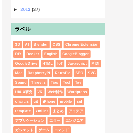
►
2013
(37)
ラベル
3D
AI
Blender
CSS
Chrome Extension
DIY
Docker
English
GoogleBlogger
GoogleDrive
HTML
IoT
Javascript
MIDI
Mac
RaspberryPi
RetroPie
SEO
SVG
Sound
Three.js
Tips
Tool
Toy
UI/UX研究
VR
Web制作
Wordpress
chart.js
git
iPhone
mobile
sql
template
xmllint
まとめ
アイデア
アプリケーション
エラー
エンジニア
ガジェット
ゲーム
コマンド