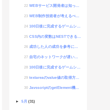
WEBサービス開発者は知っておくべき入力フォームトラブル「autocomplete」
WEB制作技術者が考えるべき、効率的なホームページの構成について「ページ遷移しないホームページを作ろう！」
100日後に完成するゲームシステム 79日目「inkarnateを使って、かっこいいMAPを作ろう！」
CSS内の変数はNESTできるのか調査
成功した人の成功を参考にする人は成功しないという話
自宅のネットワークが遅いと感じた話
100日後に完成するゲームシステム 78日目「操作方法を追求する」
textareaのvalue値の取得方法でトラブった話
JavsscriptのgetElement機能のコツをつかめ！
►
5月
(31)