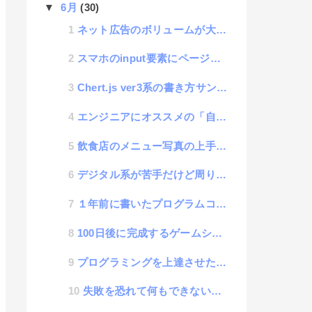
▼
6月
(30)
ネット広告のボリュームが大きすぎる話
スマホのinput要素にページ起動時に自動focusはできない件
Chert.js ver3系の書き方サンプル
エンジニアにオススメの「自分のわからないことをメモるブログ」
飲食店のメニュー写真の上手な撮影方法について
デジタル系が苦手だけど周りに相談する人もいない人の話
１年前に書いたプログラムコードは他人が書いたコードと思えという話
100日後に完成するゲームシステム 83日目「Webサイトのパンくずリストや管理画面などで使える階層...
プログラミングを上達させたければ、他人が使うプログラムを作ると良いという話
失敗を恐れて何もできない人と恐れず失敗する人との差を考えてみたら意外と深かった話