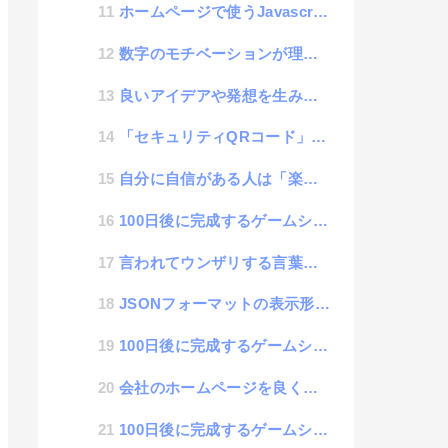
ホームページで使うJavascriptをセキュアに使うnonce属性についての話
数字のモチベーションが理解できると継続スキルがアップする話
良いアイデアや発想を生み出すのは偶然の発見ではなく「スキル」です。
「セキュリティQRコード」という新しい技術の仕様を検討
自分に自信がある人は「楽しそうだね」と言われる事が多い話
100日後に完成するゲームシステム 82日目「開発苦労談」
言われてウンザリする言葉シリーズ「誰かいい人いませんか？」
JSONフォーマットの表示形式をもっと便利にコントロールする方法
100日後に完成するゲームシステム 81日目「LP作ったよ」
会社のホームページを良くしたい場合のポイント
100日後に完成するゲームシステム 80日目「自分の名前入力機能」