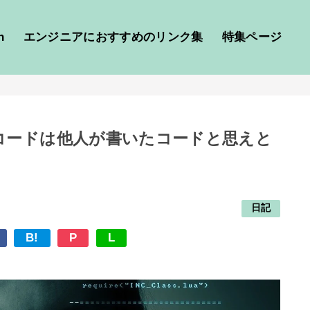
h
エンジニアにおすすめのリンク集
特集ページ
コードは他人が書いたコードと思えと
日記
B!
P
L