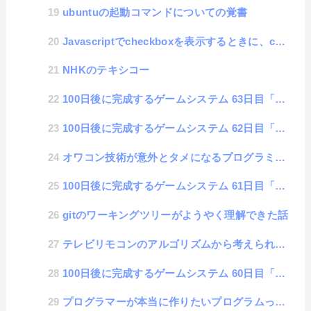
ubuntuの起動コマンドについての覚書
Javascriptでcheckboxを表示するときに、checked="false"は意味がないという話
NHKのテキシコー
100日後に完成するゲームシステム 63日目「会話で文字入力をする機能」
100日後に完成するゲームシステム 62日目「データベースのメッセージデータを会話データに変換する仕組み」
オワコン技術が意外とタメになるプログラミング学習の思考
100日後に完成するゲームシステム 61日目「会話システムで、複数選択クイズの実装」
gitのワーキングツリーがようやく理解できた話
テレビリモコンのアルゴリズムから考えられる最適仕様について
100日後に完成するゲームシステム 60日目「ランダム会話の実装」
プログラマーが本当に作りたいプログラムってどんなの？