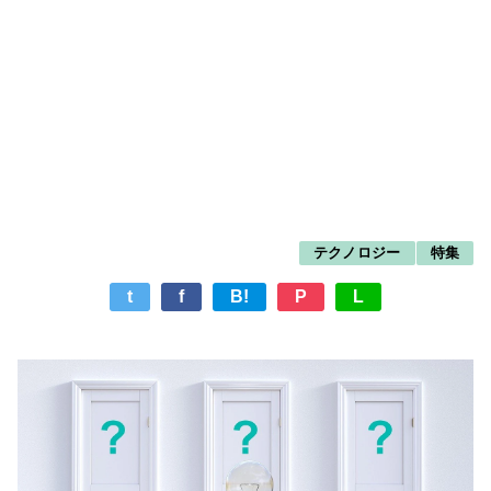
テクノロジー
特集
t
f
B!
P
L