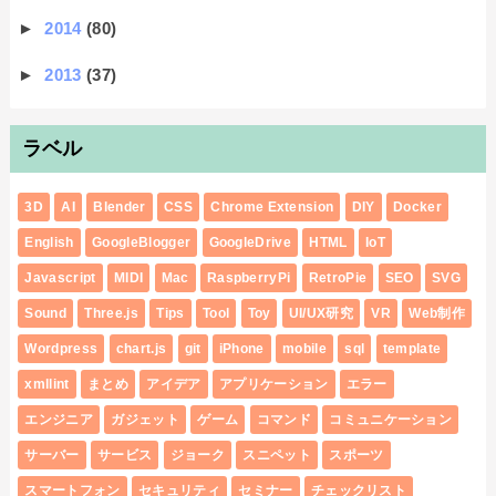
►
2014
(80)
►
2013
(37)
ラベル
3D
AI
Blender
CSS
Chrome Extension
DIY
Docker
English
GoogleBlogger
GoogleDrive
HTML
IoT
Javascript
MIDI
Mac
RaspberryPi
RetroPie
SEO
SVG
Sound
Three.js
Tips
Tool
Toy
UI/UX研究
VR
Web制作
Wordpress
chart.js
git
iPhone
mobile
sql
template
xmllint
まとめ
アイデア
アプリケーション
エラー
エンジニア
ガジェット
ゲーム
コマンド
コミュニケーション
サーバー
サービス
ジョーク
スニペット
スポーツ
スマートフォン
セキュリティ
セミナー
チェックリスト